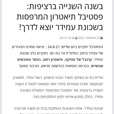
בשנה השנייה ברציפות:
פסטיבל תיאטרון המרפסות
בשכונת עמידר יוצא לדרך!
22 באוגוסט 2021
אביעד ברטוב
הפסטיבל יתקיים ביום שלישי 24.8.21 , יציאה ממרכז הצעירים
של עמידר (רחוב הפלמ"ח 14 בת-ים) ויתקיים בלב שכונת
עמידר.
קרנבל של מוזיקה, תיאטרון רחוב, הומור ומפגשים
אנושיים.
הכניסה חופשית בהרשמה מראש,
הציבור מוזמן!
עיריית בת ים בשיתוף משרד הבינוי והשיכון, רשת 'עתיד', תיאטרון
'סבטקסט' ומרכז הצעירים 'בתיה' יזמה ומוציאה לפועל זו השנה
השנייה ברציפות, את ״פסטיבל המרפסות״ המוצלח בשכונת
עמידר, כחלק ממגוון אירועי הקיץ המתקיימים בעיר.
שכונת עמידר, אחת השכונות הוותיקות בבית ים משנה את פניה