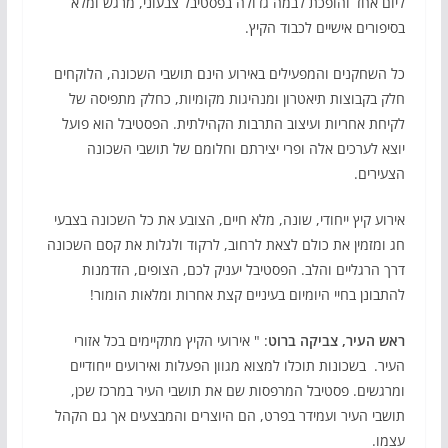
ליום אחד והופכת לבמה גדולה בפסטיבל צבעוני, מרגש ומלא
בסיפורים אישיים לכבוד הקיץ.
כל השחקנים והמפעילים באירוע הינם תושבי השכונה, הלוקחים
חלק בקבוצות תיאטרון ומנהיגות מקומיות, כחלק מתפיסה של
לקיחת אחריות ועיצוב התרבות הקהילתית. הפסטיבל הוא פועל
יוצא לערכים אלה ופרי יצירתם וחלומם של תושבי השכונה
הצעירים.
אירוע קיץ ייחודי, שונה, מלא חיים, הצובע את כל השכונה בצבעי
חג ומזמין את כולם לצאת לרחוב, לרקוד ולגלות את קסם השכונה
דרך הרגליים והלב. הפסטיבל יעניק לכם, הצופים, הזדמנות
להתבונן בחיי היומיום בעיניים קצת אחרות ומלאות הומור!
ראש העיר, צביקה ברוט
: " אירועי הקיץ מתקיימים בכל אזורי
העיר. בשכונות תוכלו למצוא מגוון הפעלות ואירועים ייחודיים
ומרגשים. פסטיבל המרפסות שם את תושבי העיר במרכז שכן,
תושבי העיר ועמידר בפרט, הם היוצרים והמבצעים אך גם הקהל
עצמו.