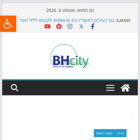
Skip
יום חמישי, אוגוסט 6, 2026
פתח
to
Latest:
כבר נערכים לתשפ"ז: בת-ים אוספת ילקוטים לילדי העיר
content
חגיגות המאה מגיעות לחוף: מופע המזרקות חוזר לבת-ים
כדורגל באווירה מיוחדת: הקרנת גמר המונדיאל בטרמינל
עיצוב בבת-ים
הקיץ של בני הנוער בבת־ים: חוף הריביירה הופך למרחב
בטוח בשעות הערב
התמודדות והכנה לתקופת שינוי
בת ים
כתבה ראשית