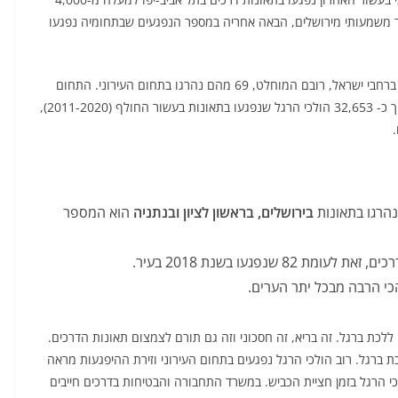
ער משמעותי מירושלים, הבאה אחריה במספר הנפגעים שבתחומיה נפגעו
במהלך כל שנת 2020 נהרגו 83 הולכי רגל בתאונות דרכים ברחבי ישראל, רובם המוחלט, 69 מהם נהרגו בתחום העירוני. התחום
העירוני מוכר כזירת היפגעות ידועה של הולכי הרגל וכך מתוך כ- 32,653 הולכי הרגל שנפגעו בתאונות בעשור החולף (2011-2020),
נהרגו בתאונות
בירושלים, בראשון לציון ובנתניה
הוא המספר
ללכת ברגל. זה בריא, זה חסכוני וזה גם תורם לצמצום תאונות הדרכים.
ברגל. רוב הולכי הרגל נפגעים בתחום העירוני וזירת ההיפגעות מראה
י הרגל בזמן חציית הכביש. במשרד התחבורה והבטיחות בדרכים חייבים