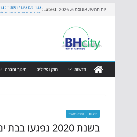
Skip
Latest:
כבר נערכים לתשפ"ז: בת-
יום חמישי, אוגוסט 6, 2026
to
חגיגות המאה מגיעות לח
כדורגל באווירה מיוחדת:
content
הקיץ של בני הנוער בבת־
הערב
התמודדות והכנה לתקופת
חדשות
חוק ופלילים
חינוך וחברה
חדשות
כתבה ראשית