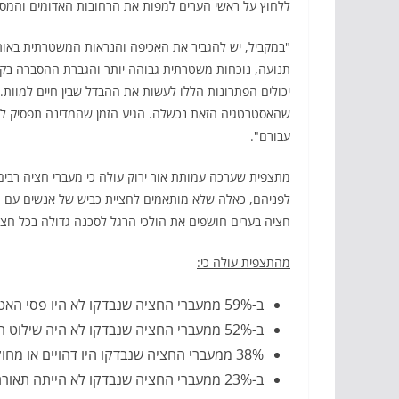
ללחוץ על ראשי הערים למפות את הרחובות האדומים והמסו
"במקביל, יש להגביר את האכיפה והנראות המשטרתית באותם רח
תנועה, נוכחות משטרתית גבוהה יותר והגברת ההסברה בקרב
יכולים הפתרונות הללו לעשות את ההבדל שבין חיים למוות
שהאסטרטגיה הזאת נכשלה. הגיע הזמן שהמדינה תפסיק לה
עבורם".
מתצפית שערכה עמותת אור ירוק עולה כי מעברי חציה רבי
לפניהם, כאלה שלא מותאמים לחציית כביש של אנשים עם מו
חציה בערים חושפים את הולכי הרגל לסכנה גדולה בכל חציי
מהתצפית עולה כי:
ב-59% ממעברי החציה שנבדקו לא היו פסי האטה לפני המעבר.
ב-52% ממעברי החציה שנבדקו לא היה שילוט המתריע על הימצאות הולכי רגל.
38% ממעברי החציה שנבדקו היו דהויים או מחוקים.
ב-23% ממעברי החציה שנבדקו לא הייתה תאורה ולא היו קיימים פנסי רחוב.