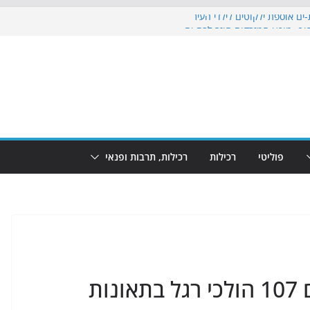
ים אוספת ילקוטים לילדי העיר
וף: מופע המזרקות חוזר לבת-ים
 הקרנת גמר המונדיאל בטרמינל עיצוב בבת-ים
ים: חוף הריביירה הופך למרחב בטוח בשעות
 שינוי
פוליטי
רכילות
רכילות, תרבות ופנאי
בשנת 2020 נפגעו בבת ים 107 הולכי רגל בתאונות