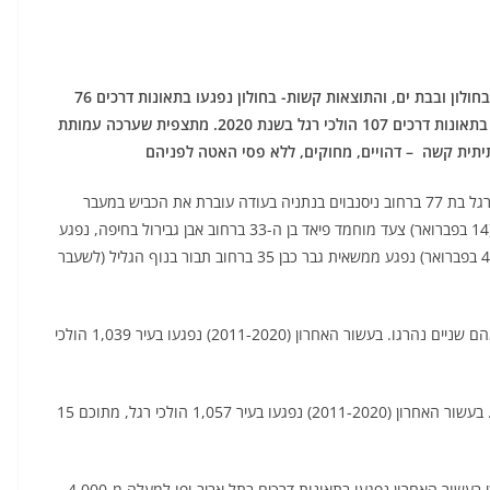
עמותת אור ירוק חושפת את נתוני נפגעי תאונות הדרכים בחולון ובבת ים, והתוצאות קשות- בחולון נפגעו בתאונות דרכים 76
הולכי רגל בשנת 2020, מהם שניים נהרגו. בבת ים נפגעו בתאונות דרכים 107 הולכי רגל בשנת 2020. מתצפית שערכה עמותת
תיתית קשה – דהויים, מחוקים, ללא פסי האטה לפניהם
ביום חמישי 18 בפברואר האחרון, חצתה את הכביש הולכת רגל בת 77 ברחוב ניסנבוים בנתניה בעודה עוברת את הכביש במעבר
החציה נפגעה מרכב מסחרי ונהרגה. מספר ימים קודם לכן (14 בפברואר) צעד מוחמד פיאד בן ה-33 ברחוב אבן גבירול בחיפה, נפגע
מרכב בעת שחצה את הכביש ונהרג. עשרה ימים קודם לכן (4 בפברואר) נפגע ממשאית גבר כבן 35 ברחוב תבור בנוף הגליל (לשעבר
נפגעו בתאונות דרכים 76 הולכי רגל בשנת 2020, מהם שניים נהרגו. בעשור האחרון (2011-2020) נפגעו בעיר 1,039 הולכי
נפגעו בתאונות דרכים 107 הולכי רגל בשנת 2020. בעשור האחרון (2011-2020) נפגעו בעיר 1,057 הולכי רגל, מתוכם 15
מנתוני עמותת אור ירוק המבוססים על נתוני הלמ"ס עולה כי בעשור האחרון נפגעו בתאונות דרכים בתל אביב-יפו למעלה מ-4,000