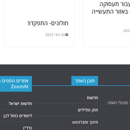
עבור תעסוקה
 באזור התעשייה
חולונים- התפקדו!
20 ביוני 2022
תוכן האתר
אתרים נוספים 
ZoomAt
חדשות
 מבעלי האתר.
חדשות ישראל
חוק ופלילים
לימודים כחול לבן
חינוך וחברהon
נדל"ן