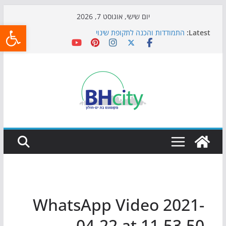
Skip
יום שישי, אוגוסט 7, 2026
פתח
to
Latest:
התמודדות והכנה לתקופת שינוי
content
אי ההרפתקאות ממשיך לכבוש את הגינות: מאות משפחות
השתתפו באירוע הקיץ בגן הי"א
חגיגות המאה מגיעות לחוף: מופע המזרקות חוזר לבת-ים
כדורגל באווירה מיוחדת: הקרנת גמר המונדיאל בטרמינל
עיצוב בבת-ים
הקיץ של בני הנוער בבת־ים: חוף הריביירה הופך למרחב
בטוח בשעות הערב
WhatsApp Video 2021-
04-22 at 11.53.50