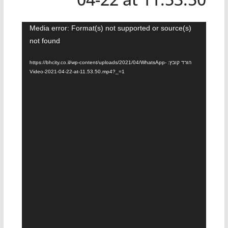
נגן
Media error: Format(s) not supported or source(s)
not found
וידאו
הורד קובץ: https://bhcity.co.il/wp-content/uploads/2021/04/WhatsApp-
Video-2021-04-22-at-11.53.50.mp4?_=1