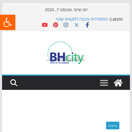
Skip
יום שישי, אוגוסט 7, 2026
פתח
to
Latest:
התמודדות והכנה לתקופת שינוי
content
אי ההרפתקאות ממשיך לכבוש את הגינות: מאות משפחות
השתתפו באירוע הקיץ בגן הי"א
חגיגות המאה מגיעות לחוף: מופע המזרקות חוזר לבת-ים
כדורגל באווירה מיוחדת: הקרנת גמר המונדיאל בטרמינל
עיצוב בבת-ים
הקיץ של בני הנוער בבת־ים: חוף הריביירה הופך למרחב
בטוח בשעות הערב
צרכנות