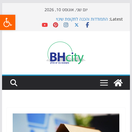
Skip
יום שני, אוגוסט 10, 2026
פתח
to
Latest:
התמודדות והכנה לתקופת שינוי
content
אי ההרפתקאות ממשיך לכבוש את הגינות: מאות משפחות
השתתפו באירוע הקיץ בגן הי"א
חגיגות המאה מגיעות לחוף: מופע המזרקות חוזר לבת-ים
כדורגל באווירה מיוחדת: הקרנת גמר המונדיאל בטרמינל
עיצוב בבת-ים
הקיץ של בני הנוער בבת־ים: חוף הריביירה הופך למרחב
בטוח בשעות הערב