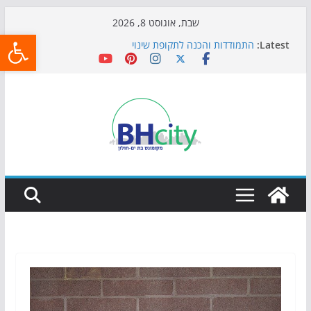
Skip
שבת, אוגוסט 8, 2026
פתח
to
Latest:
התמודדות והכנה לתקופת שינוי
content
אי ההרפתקאות ממשיך לכבוש את הגינות: מאות משפחות
השתתפו באירוע הקיץ בגן הי"א
חגיגות המאה מגיעות לחוף: מופע המזרקות חוזר לבת-ים
כדורגל באווירה מיוחדת: הקרנת גמר המונדיאל בטרמינל
עיצוב בבת-ים
הקיץ של בני הנוער בבת־ים: חוף הריביירה הופך למרחב
בטוח בשעות הערב