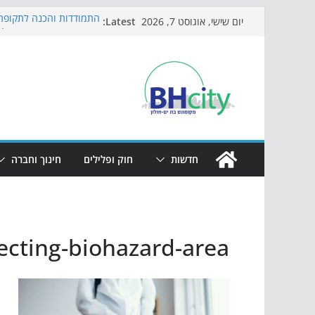
Skip
Latest:
התמודדות והכנה לתקופת 
יום שישי, אוגוסט 7, 2026
to
אי ההרפתקאות ממשיך לכ
באירוע הקיץ בגן הי"א
content
חגיגות המאה מגיעות לחוף
כדורגל באווירה מיוחדת: 
הקיץ של בני הנוער בבת־י
הערב
חדשות
חוק ופלילים
חינוך וחברה
ecting-biohazard-area