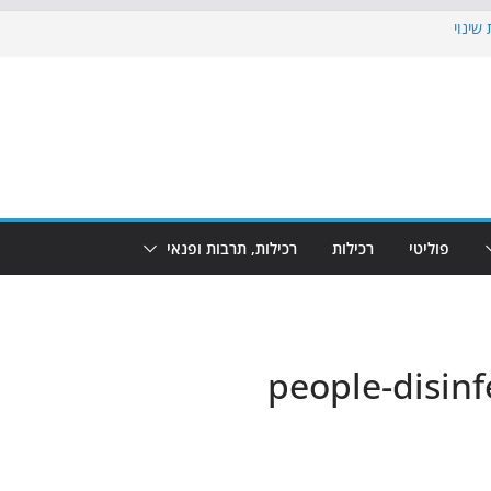
שינוי
בוש את הגינות: מאות משפחות השתתפו
: מופע המזרקות חוזר לבת-ים
הקרנת גמר המונדיאל בטרמינל עיצוב בבת-ים
ם: חוף הריביירה הופך למרחב בטוח בשעות
פוליטי
רכילות
רכילות, תרבות ופנאי
people-disinf