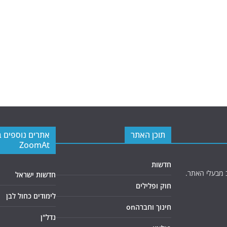
תוכן האתר
אתרים נוספים 
ZoomAt
חדשות
 מבעלי האתר.
חדשות ישראל
חוק ופלילים
לימודים כחול לבן
חינוך וחברהon
נדל"ן