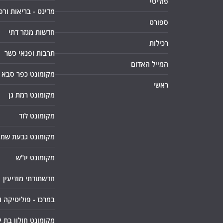
פוליטי
מדינט - בריאות ורפ
ספורט
חדשות מגזר דתי
רכילות
תרבות ופנאי כשר
המייל האדום
מקומונט כפר סבא
ראשי
מקומונט רמת גן
מקומונט לוד
מקומונט גבעת שמו
מקומונט יו"ש
חדשתודתי מודיעין
במרכז - פוליטיקה 
מקומונט חולון בת י