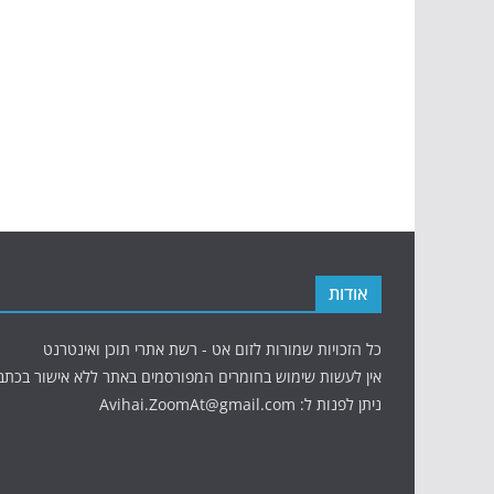
אודות
כל הזכויות שמורות לזום אט - רשת אתרי תוכן ואינטרנט
אין לעשות שימוש בחומרים המפורסמים באתר ללא אישור בכתב
ניתן לפנות ל: Avihai.ZoomAt@gmail.com