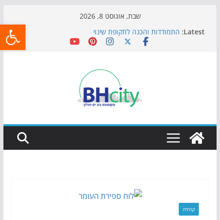
Skip
שבת, אוגוסט 8, 2026
פתח
to
Latest:
התמודדות והכנה לתקופת שינוי
content
אי ההרפתקאות ממשיך לכבוש את הגינות: מאות משפחות
השתתפו באירוע הקיץ בגן הי"א
חגיגות המאה מגיעות לחוף: מופע המזרקות חוזר לבת-ים
כדורגל באווירה מיוחדת: הקרנת גמר המונדיאל בטרמינל
עיצוב בבת-ים
הקיץ של בני הנוער בבת־ים: חוף הריביירה הופך למרחב
בטוח בשעות הערב
קהילה