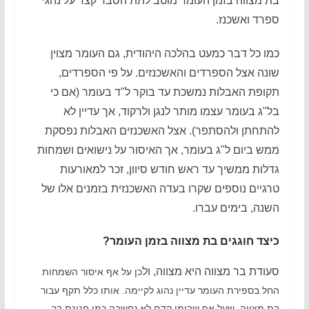
בת מצווה בזמן העומר מוטב לתת הסבר קצר על נהגי
ספרד ואשכנז.
כמו כל דבר כמעט בהלכה היהודית, גם העומר מצוין
שונה אצל הספרדים והאשכנזים. על פי הספרדים,
תקופת האבלות נמשכת עד בוקר ל"ד בעומר (אם כי
בל"ג בעומר עצמו מותר לנגן ולרקוד, אך עדיין לא
להתחתן ולהסתפר). אצל האשכנזים האבלות נפסקת
ממש ביום ל"ג בעומר, אך האיסור על נישואים ושמחות
גדלות ממשיך עד ראש חודש סיוון, זכר למאורעות
טרגיים נוספים שקרו בעדה האשכנזית בזמנים אלו של
השנה, בימים עברו.
כיצד חוגגים בת מצווה בזמן העומר?
סעודת בר מצווה היא מצווה, ול
כן על אף איסור השמחות
החל בספירת העומר עדיין נהוג לקיימה. אותו כלל תקף עבור
בת מצווה, שעל אף שבימי קדם לא נחשבה כמו חגיגת בר