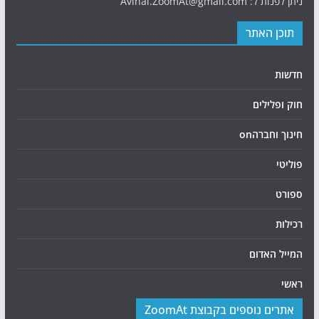
ניתן לפנות ל: Avihai.ZoomAt@gmail.com
תוכן האתר
חדשות
חוק ופלילים
חינוך וחברהon
פוליטי
ספורט
רכילות
המייל האדום
ראשי
אתרים נוספים בקבוצת ZoomAt