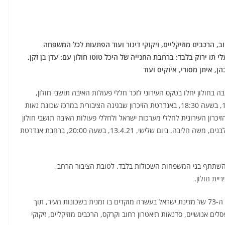
ב, הרכבים מוזיקליים, זיקוקי דינור ועוד הפתעות לכל המשפחה
י תו ירוק בלבד: ברחבת החנייה של היכל טוטו חולון עם: עדן בן זקן,
הן, איתן מסורי, איזקיס ועוד
בה בחולון יחלו בטקס העירוני לזכר חללי פעולות האיבה תושבי חולון,
שיתקיים במעמד ראש העיר מוטי ששון, ביום ראשון, 11.4.21, בשעה 18:30, באנדרטת הזיכרון שבגינה הציבורית במרכז שכונת נאות
יכרון העירונית לחללי מערכות ישראל ולחללי פעולות האיבה תושבי חולון
תתקיים במעמד ראש העיר מוטי ששון ובהשתתפות, יו"ר יד לבנים, משה חליבה, ביום שלישי, 13.4.21, בשעה 20:00, ברחבת אנדרטת
השתתף בני המשפחות השכולות בלבד. לטובת הציבור הרחב,
במעבר חד, מוזמנים תושבי חולון לחגוג בערב יום העצמאות ה-73 של מדינת ישראל בעשרה מוקדים בו זמנית בשכונות העיר, תוך
ים אנושיים, סדנאות תיאטרון רחוב וקרקס, הרכבים מוזיקליים, זיקוקי