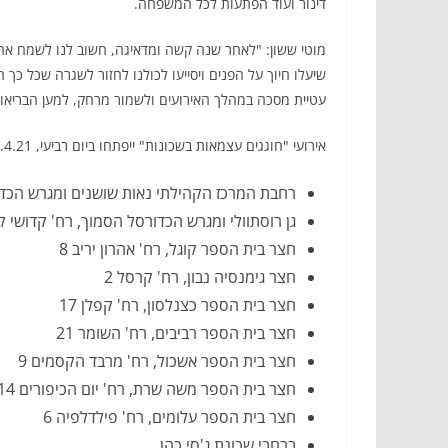
דינור ועוד הפתעות לכל המשפחה.
מוטי ששון: "לאחר שנה קשה ומדאיגה, חשוב לנו לשמח אתכם
שיעלו חיוך על הפנים ויסייעו לכולנו לחזור לשגרה שכל כך
עטיית מסכה במהלך האירועים ולשמור מרחק, למען הבריאו
אירועי "חוגגים עצמאות בשכונות" ייפתחו ביום רביעי, 14.4.21, החל מהשעה 20:15 ויתקיימו במיקומים הבאים –
רחבת המרכז הקהילתי נאות שושנים ומגרש הכדורס
גן רוסתוולי ומגרש הכדורסל הסמוך, רח' קדושי קהי
חצר בית הספר קוגל, רח' אהרון יריב 8
חצר גימנסיה נבון, רח' קרסל 2
חצר בית הספר כצנלסון, רח' קפלן 17
חצר בית הספר רביבים, רח' השומר 21
חצר בית הספר אשכול, רח' מרבד הקסמים 9
חצר בית הספר משה שרת, רח' יום הכיפורים 14
חצר בית הספר עלומים, רח' פילדלפיה 6
ברחבי שכונת ג'סי כהן