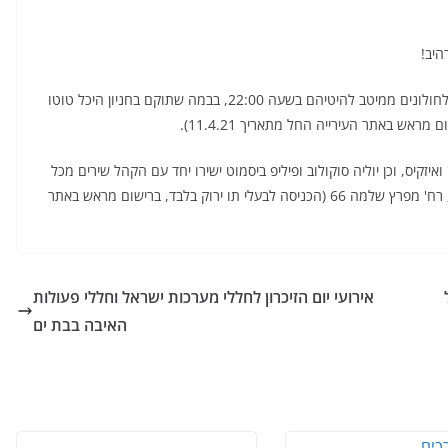
ליל כוכבים – נתן גושן, עידן חביב, עדן בן זקן ועדן חסון ישירו לחולונים ממיטב להיטיהם בשעה 22:00, בבמה שתוקם בחניון היכל טוטו
איזקיס, וכן יוליה סוקולוב ופיליפ ביסמוט ישירו יחד עם הקהל שירים מכל
הזמנים בשעה 21:00, ב"פשא" במתחם ספארק המים ימית, רח' מפרץ שלמה 66 (הכניסה לבעלי תו ירוק בלבד, ברישום מראש באתר
אירועי יום הזיכרון לחללי מערכות ישראל וחללי פעולות
האיבה בבת ים