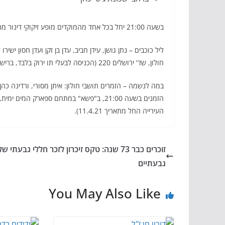
בשעה 21:00 יחל בכל אחד מהמוקדים מופע זיקוקי דינור מרהיב!
חולון, שד' ירושלים 220 (הכניסה לבעלי תו ירוק בלבד, ברישום מראש באתר העירייה החל מתאריך 11.4.21).
במה לנשמה – הזמרים תושבי חולון: איתן מסורי, ורדינה כהן ו
העירייה החל מתאריך 11.4.21).
זוכרים כבר 73 שנה: טקס זיכרון לזכר חללי גבעתי של
גבעתיים
You May Also Like