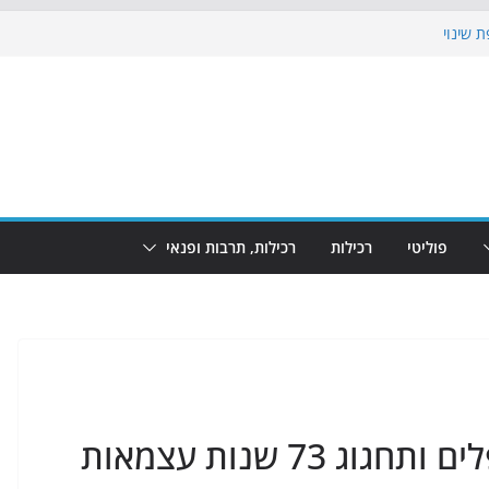
 שינוי
כבוש את הגינות: מאות משפחות השתתפו
וף: מופע המזרקות חוזר לבת-ים
 הקרנת גמר המונדיאל בטרמינל עיצוב בבת-ים
ים: חוף הריביירה הופך למרחב בטוח בשעות
פוליטי
רכילות
רכילות, תרבות ופנאי
חולון תתייחד עם זכר הנופלים ותחגוג 73 שנות עצמאות