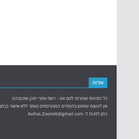
אודות
כל הזכויות שמורות לזום אט - רשת אתרי תוכן ואינטרנט
אין לעשות שימוש בחומרים המפורסמים באתר ללא אישור בכתב
ניתן לפנות ל: Avihai.ZoomAt@gmail.com