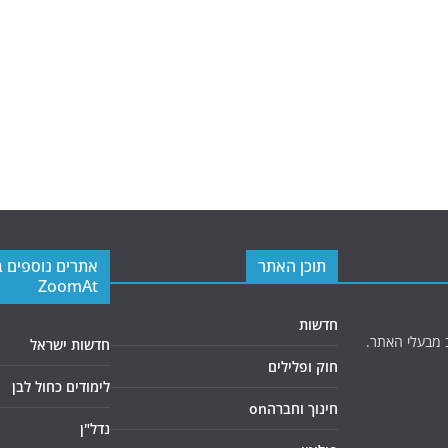
תוכן האתר
אתרים נוספים 
ZoomAt
חדשות
 מבעלי האתר.
חדשות ישראל
חוק ופלילים
לימודים כחול לבן
חינוך וחברהon
נדל"ן