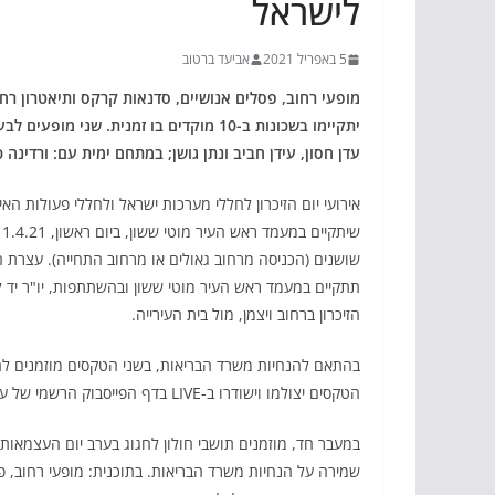
לישראל
5 באפריל 2021
אביעד ברטוב
מופעי רחוב, פסלים אנושיים, סדנאות קרקס ותיאטרון רחו
יתקיימו
בשכונות ב-10 מוקדים בו זמנית.
שני מופעים לבעל
עדן חסון, עידן חביב ונתן גושן; במתחם ימית עם: ורדינה כ
אירועי יום הזיכרון לחללי מערכות ישראל ולחללי פעולות האי
שושנים (הכניסה מרחוב גאולים או מרחוב התחייה). עצרת הז
הזיכרון ברחוב ויצמן, מול בית העירייה.
בהתאם להנחיות משרד הבריאות, בשני הטקסים מוזמנים ל
הטקסים יצולמו וישודרו ב-LIVE בדף הפייסבוק הרשמי של עיריית חולון.
שמירה על הנחיות משרד הבריאות. בתוכנית: מופעי רחוב, פסל