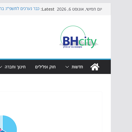
Skip
Latest:
כבר נערכים לתשפ"ז: בת-
יום חמישי, אוגוסט 6, 2026
to
חגיגות המאה מגיעות לח
כדורגל באווירה מיוחדת:
content
הקיץ של בני הנוער בבת־
הערב
התמודדות והכנה לתקופת
חדשות
חוק ופלילים
חינוך וחברה