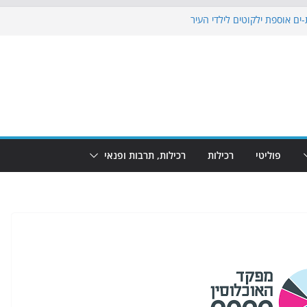
ים אוספת ילקוטים לילדי העיר
וף: מופע המזרקות חוזר לבת-ים
 הקרנת גמר המונדיאל בטרמינל עיצוב בבת-ים
ים: חוף הריביירה הופך למרחב בטוח בשעות
 שינוי
פוליטי
רכילות
רכילות, תרבות ופנאי