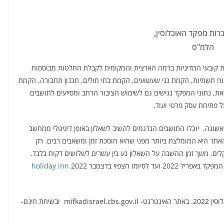
ברות מפקד האוכלוסין,
הלמ"ס
 קובעי המדיניות ברמה הארצית והמקומית לקבלת החלטות מבוססות
תוח תשתיות, הקמת גני שעשועים, הקמת בתי חולים, תכנון תחבורה, הקמת
ד זאת, נתוני המפקד נגישים גם לשימוש הציבור הרחב ומסייעים לתושבים
 פתיחת עסק פרטי ועוד.
אשונה, יוכלו התושבים הנדגמים להשיב לשאלון באופן דיגיטלי ממחשב
 היא המומלצת ביותר מפני שהיא חוסכת זמן ומשאבים רבים. רק
ים שישיבו דרך האתר יקבלו שובר מתנה בסך 75 שקלים. משך זמן ההשבה על השאלון נע בין עשרים לשלושים דקות בלבד.
מו הצפוי בדצמבר 2022
holiday inn
לפרטים נוספים על המפקד בערוצי הדיגיטל של מפקד האוכלוסין 2022. באתר האינטרנט- mifkadisrael.cbs.gov.il ובשיחת חינם-