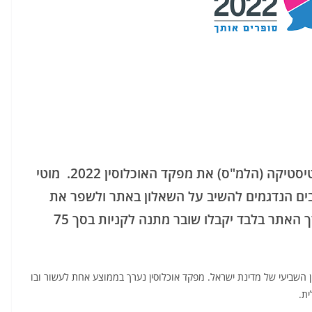
בימים אלה מבצעת הלשכה המרכזית לסטטיסטיקה (הלמ"ס) את מפקד האוכלוסין 2022. מוטי
שבים הנדגמים להשיב על השאלון באתר ולשפר את
איכות החיים של תושבי העיר". משיבים דרך האתר בלבד יקבלו שובר מתנה לקניות בסך 75
שביעי של מדינת ישראל. מפקד אוכלוסין נערך בממוצע אחת לעשור ובו
ת.