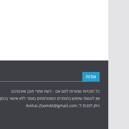
אודות
כל הזכויות שמורות לזום אט - רשת אתרי תוכן ואינטרנט
אין לעשות שימוש בחומרים המפורסמים באתר ללא אישור בכתב
ניתן לפנות ל: Avihai.ZoomAt@gmail.com