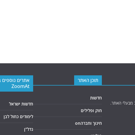
תוכן האתר
אתרים נוספים 
ZoomAt
חדשות
 מבעלי האתר.
חדשות ישראל
חוק ופלילים
לימודים כחול לבן
חינוך וחברהon
נדל"ן