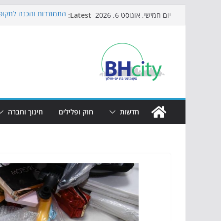
Skip
Latest:
התמודדות והכנה לתקופת
יום חמישי, אוגוסט 6, 2026
to
אי ההרפתקאות ממשיך ל
באירוע הקיץ בגן הי"א
content
חגיגות המאה מגיעות לח
כדורגל באווירה מיוחדת:
הקיץ של בני הנוער בבת־
הערב
חדשות
חוק ופלילים
חינוך וחברה