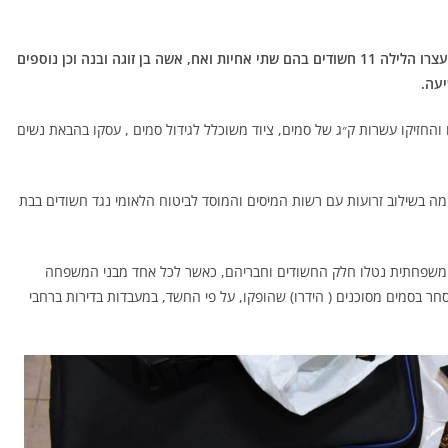
לאחר חקירה סמויה של יחידה מרכזית במשטרה ישראל, נעצרו הלילה 11 חשודים בהם שתי אחיות ואח, אשה בן זוגה ובנה וכן נוספים
עה.
והחזיקו עשרות ק״ג של סמים, ציוד משוכלל לגידול סמים , עסקו בהבאת נשים
ה בשילוב זרועות עם רשות המיסים והמוסד לביטוח הלאומי נגד חשודים בבת
משפחתית נטלו חלק החשודים וחבריהם, כאשר לכל אחד מבני המשפחה
סחר בסמים מסוכנים ( הידרו) שהופקו, על פי החשד, במעבדות בדירות ברחבי