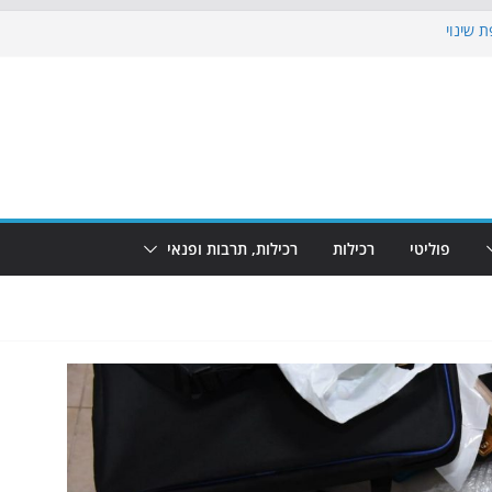
 שינוי
כבוש את הגינות: מאות משפחות השתתפו
וף: מופע המזרקות חוזר לבת-ים
 הקרנת גמר המונדיאל בטרמינל עיצוב בבת-ים
ים: חוף הריביירה הופך למרחב בטוח בשעות
פוליטי
רכילות
רכילות, תרבות ופנאי