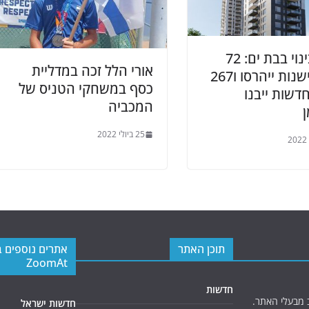
פינוי בינוי בבת ים: 72
אורי הלל זכה במדליית
דירות ישנות ייהרסו ו267
כסף במשחקי הטניס של
חדשות ייבנו
המכביה
25 ביולי 2022
תוכן האתר
אתרים נוספים 
ZoomAt
חדשות
 מבעלי האתר.
חדשות ישראל