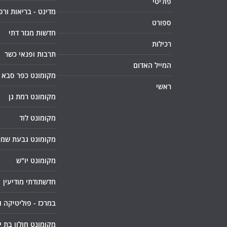
פוליטי
מדינט - בריאות ורפ
ספורט
חדשות מגזר דתי
רכילות
תרבות ופנאי כשר
המייל האדום
מקומונט כפר סבא
ראשי
מקומונט רמת גן
מקומונט לוד
מקומונט גבעת שמו
מקומונט יו"ש
חדשתודתי מודיעין
במרכז - פוליטיקה 
מקומונט חולון בת י