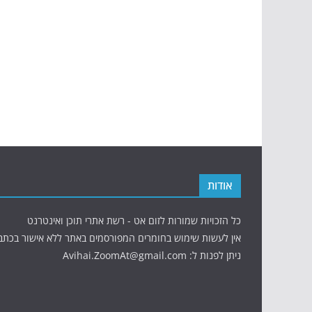
אודות
כל הזכויות שמורות לזום אט - רשת אתרי תוכן ואינטרנט
אין לעשות שימוש בחומרים המפורסמים באתר ללא אישור בכתב
ניתן לפנות ל: Avihai.ZoomAt@gmail.com