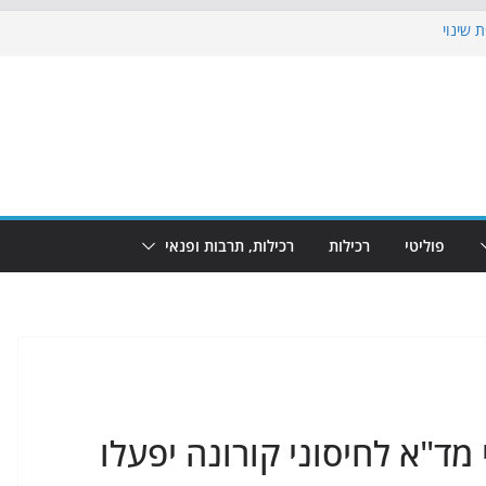
 שינוי
כבוש את הגינות: מאות משפחות השתתפו
ף: מופע המזרקות חוזר לבת-ים
 הקרנת גמר המונדיאל בטרמינל עיצוב בבת-ים
ים: חוף הריביירה הופך למרחב בטוח בשעות
פוליטי
רכילות
רכילות, תרבות ופנאי
 מד"א לחיסוני קורונה יפעלו