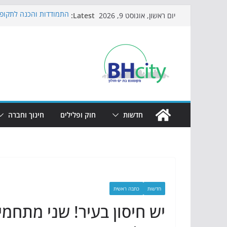
Skip
Latest:
התמודדות והכנה לתקופת
יום ראשון, אוגוסט 9, 2026
to
אי ההרפתקאות ממשיך ל
באירוע הקיץ בגן הי"א
content
חגיגות המאה מגיעות לחו
כדורגל באווירה מיוחדת:
הקיץ של בני הנוער בבת־
הערב
חדשות
חוק ופלילים
חינוך וחברה
חדשות
כתבה ראשית
יש חיסון בעיר! שני מתחמי