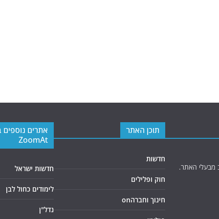
תוכן האתר
אתרים נוספים 
ZoomAt
חדשות
 מבעלי האתר.
חדשות ישראל
חוק ופלילים
לימודים כחול לבן
חינוך וחברהon
נדל"ן