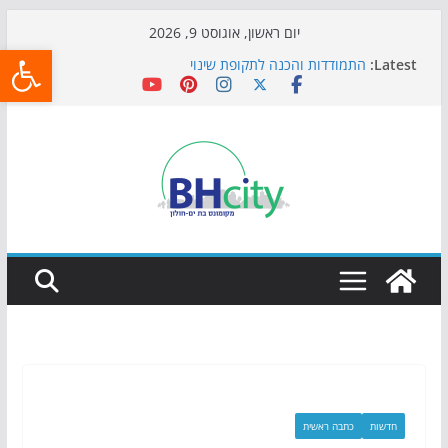
Skip
יום ראשון, אוגוסט 9, 2026
פתח
to
Latest:
התמודדות והכנה לתקופת שינוי
content
אי ההרפתקאות ממשיך לכבוש את הגינות: מאות משפחות
השתתפו באירוע הקיץ בגן הי"א
חגיגות המאה מגיעות לחוף: מופע המזרקות חוזר לבת-ים
כדורגל באווירה מיוחדת: הקרנת גמר המונדיאל בטרמינל
עיצוב בבת-ים
הקיץ של בני הנוער בבת־ים: חוף הריביירה הופך למרחב
בטוח בשעות הערב
חדשות
כתבה ראשית