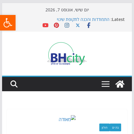
Skip
יום שישי, אוגוסט 7, 2026
פתח
to
Latest:
התמודדות והכנה לתקופת שינוי
content
אי ההרפתקאות ממשיך לכבוש את הגינות: מאות משפחות
השתתפו באירוע הקיץ בגן הי"א
חגיגות המאה מגיעות לחוף: מופע המזרקות חוזר לבת-ים
כדורגל באווירה מיוחדת: הקרנת גמר המונדיאל בטרמינל
עיצוב בבת-ים
הקיץ של בני הנוער בבת־ים: חוף הריביירה הופך למרחב
בטוח בשעות הערב
בת ים
חולון