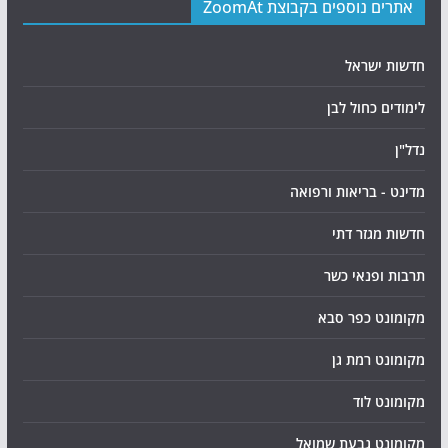
אתרים נוספים בקבוצת ZoomAt
חדשות ישראל
לימודים כחול לבן
נדל"ן
מדינט - בריאות ורפואה
חדשות מגזר דתי
תרבות ופנאי כשר
מקומונט כפר סבא
מקומונט רמת גן
מקומונט לוד
מקומונט גבעת שמואל