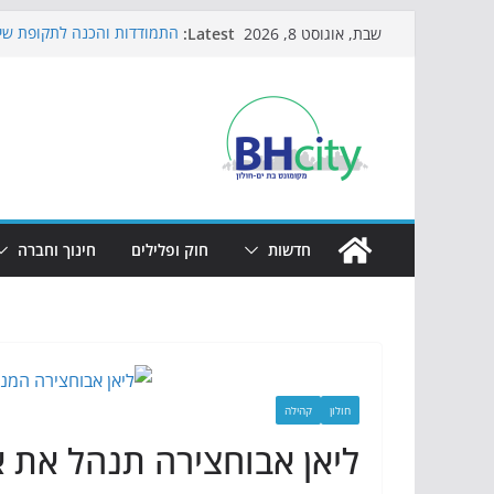
Skip
Latest:
התמודדות והכנה לתקופת שינ
שבת, אוגוסט 8, 2026
to
אי ההרפתקאות ממשיך לכבוש
באירוע הקיץ בגן הי"א
content
חגיגות המאה מגיעות לחוף: מ
כדורגל באווירה מיוחדת: הקר
הקיץ של בני הנוער בבת־ים: 
הערב
חדשות
חוק ופלילים
חינוך וחברה
חולון
קהילה
ליאן אבוחצירה תנהל את א