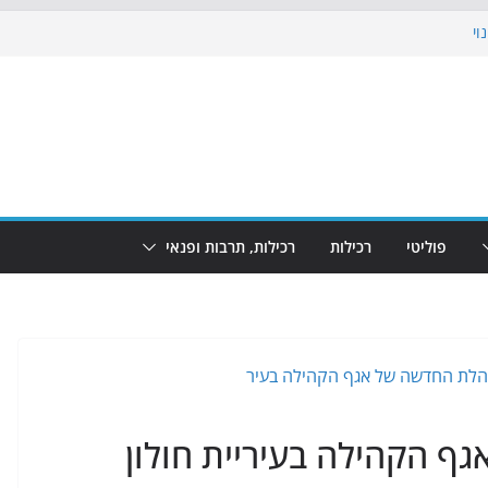
וי
 את הגינות: מאות משפחות השתתפו
ופע המזרקות חוזר לבת-ים
נת גמר המונדיאל בטרמינל עיצוב בבת-ים
חוף הריביירה הופך למרחב בטוח בשעות
פוליטי
רכילות
רכילות, תרבות ופנאי
גף הקהילה בעיריית חולון