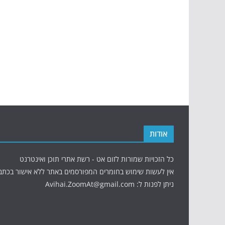
אודות
כל הזכויות שמורות לזום אט - רשת אתרי תוכן ואינטרנט
אין לעשות שימוש בחומרים המפורסמים באתר ללא אישור בכתב
ניתן לפנות ל: Avihai.ZoomAt@gmail.com