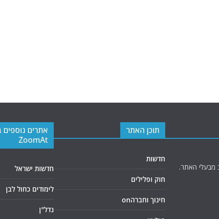
תוכן האתר
אתרים נוספים 
ZoomAt
חדשות
 מבעלי האתר.
חדשות ישראל
חוק ופלילים
לימודים כחול לבן
חינוך וחברהon
נדל"ן