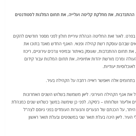
ההתנדבות, את מחלקת קליטה ועלייה, את תחום המלגות לסטודנטים
 בפרט. לאור זאת החליטה הנהלת עיריית חולון לפני מספר חודשים להקים
שאים שבהם עוסקת רשת קהילה ופנאי. האגף החדש מאגד בתוכו את
את תחום ההתנדבות, שעוסק באיתור ובמיפוי צרכים עירוניים, ריכוז
ולה ומרכז מורשת יהדות אתיופיה, את תחום המלגות עבור קידום
וכלוסיות יעודיות.
בתחומים אלה ויאפשר ראייה רחבה על הקהילה בעיר.
הל את אגף הקהילה העירוני. ליאן משמשת בשלוש השנים האחרונות
ים אליעזר ושלוחתו – ג'סיקה. לפני כן שימשה במשך כשלוש שנים כמנהלת
 היתר, על הכנתם של הנערים והנערות העומדים בפני גיוסם לצה"ל
י העיר. ליאן הינה בעלת תואר שני במשפטים ובעלת תואר ראשון