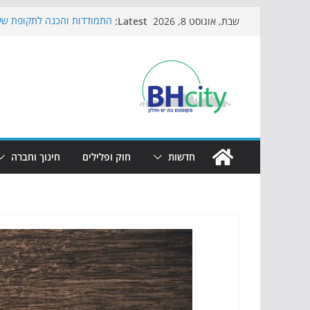
Skip
Latest:
התמודדות והכנה לתקופת שינ
שבת, אוגוסט 8, 2026
to
אי ההרפתקאות ממשיך לכבוש
באירוע הקיץ בגן הי"א
content
חגיגות המאה מגיעות לחוף: מ
כדורגל באווירה מיוחדת: הקר
הקיץ של בני הנוער בבת־ים: 
הערב
חדשות
חוק ופלילים
חינוך וחברה