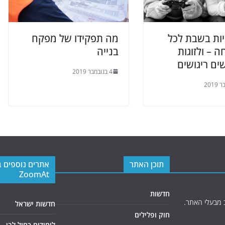
ות בשבת לכל
מה תפקידו של מפקח
– ולזוגות
בנייה
ם ריגושים
4 בנובמבר 2019
תוכן האתר
אתרים נוספים 
ZoomAt
חדשות
 מבעלי האתר.
חדשות ישראל
חוק ופלילים
לימודים כחול לבן