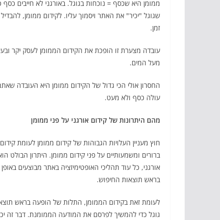
ממומן היא שכסף = נוכחות בגוגל. באורגני לא חייבים כסף 
שגוגל "יכיר" את האתר ויסמוך עליו. לקידום ממומן, להבדי
זמן.
עובדה מצערת זו הופכת את הקידום הממומן לעסק יקר ובעי
מעל המים.
החסרון אולי הכי גדול של הקידום ממומן היא העובדה שאת
עולה כסף ולא מעט.
מהם היתרונות של קידום אורגני על פני ממומן
חוץ מעניין העלויות הגבוהות של קידום ממומן לעומת קידום א
ברורים ומשמעותיים על פני קידום ממומן. היתרון הבולט ה
אורגני, כל עוד תהליכי האופטימיזציה באתר מבוצעים באופן
בראש תוצאות החיפוש.
לעומת זאת בקידום הממומן, התלות של הופעה בראש תוצא
גוגל כדי להמשיך לפרסם את המודעה הממומנת. דבר זה יכו