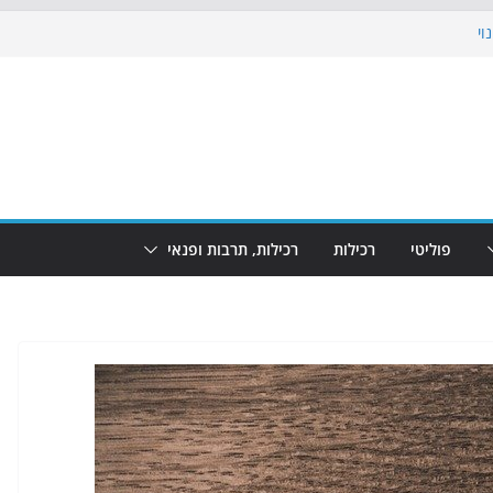
וי
 את הגינות: מאות משפחות השתתפו
ופע המזרקות חוזר לבת-ים
נת גמר המונדיאל בטרמינל עיצוב בבת-ים
חוף הריביירה הופך למרחב בטוח בשעות
פוליטי
רכילות
רכילות, תרבות ופנאי