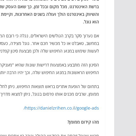
ברשת האינטרנט, מכל מקום ובכל זמן, כך שאם העסק שלהם
והשיווק באינטרנט הולך ועולה בשנים האחרונות, וקיימת 
הוא גוגל.
אם נערוך סקר בקרב הגולשים הישראלים, נגלה כי רובם המ
במחשב, טאבלט או כל מכשיר חכם אחר. גוגל מצידה, כעסק 
לעשות שימוש במנוע החיפוש שלה ולכן מבצעת סינון קפדני
הסינון הזה מתבצע באמצעות דרישות שונות שהיא "מעניקה" 
החיפוש הראשונות במנוע החיפוש שלה, וכך יהיו הרבה יותר
בתחום של הופעת אתרים בראש תוצאות החיפוש, ניתן לחלק א
ממומן, שרבים מכנים אותו פרסום בגוגל, ניתן למצוא מדריך 
https://danielzrihen.co.il/google-ads/
מהו קידום ממומן?
מכיוון שגוגל זיהתה את הביקוש ההולך וגובר בין אתרים ש