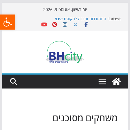
Skip
יום ראשון, אוגוסט 9, 2026
פתח
to
Latest:
התמודדות והכנה לתקופת שינוי
content
אי ההרפתקאות ממשיך לכבוש את הגינות: מאות משפחות
השתתפו באירוע הקיץ בגן הי"א
חגיגות המאה מגיעות לחוף: מופע המזרקות חוזר לבת-ים
כדורגל באווירה מיוחדת: הקרנת גמר המונדיאל בטרמינל
עיצוב בבת-ים
הקיץ של בני הנוער בבת־ים: חוף הריביירה הופך למרחב
בטוח בשעות הערב
משחקים מסוכנים