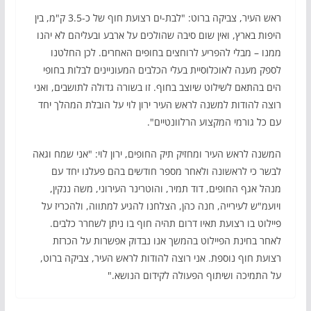
ראש העיר, צביקה ברוט: "לבת-ים רצועת חוף של כ-3.5 ק"מ, בין
היפות בארץ, ואין שום סיבה שהולכים על ארבע ובעליהם לא יהנו
ממנו – מבלי להפריע לרוחצים בחופים האחרים. לכן החלטנו
לספק מענה לאוכלוסיית בעלי הכלבים המעוניינים לבלות בחופי
הים בהתאם לשילוט שיוצב בחוף. זו בשורה גדולה לתושבים, ואני
רוצה להודות למשנה לראש העיר ירון לוי על הובלת המהלך יחד
עם כל גורמי המקצוע הרלוונטיים".
המשנה לראש העיר ומחזיק תיק החופים, ירון לוי: "אני שמח וגאה
לבשר כי לראשונה ולאחר מספר חודשים בהם פעלנו יחד עם
מנהל אגף החופים, דוד תמיר, והוטרינר העירוני, משה ננקין,
ויועמ"ש לעירייה, חנה כהן, הצלחנו להגיע למתווה, ולהכריז על
פיילוט בו רצועת תאיו דרום תהיה חוף בו ניתן לשחרר כלבים.
לאחר בחינת הפיילוט בהמשך אנו נבדוק אפשרות על הכרזת
רצועת חוף נוספת. אני רוצה להודות לראש העיר, צביקה ברוט,
על התמיכה ושיתוף הפעולה לקידום הנושא."