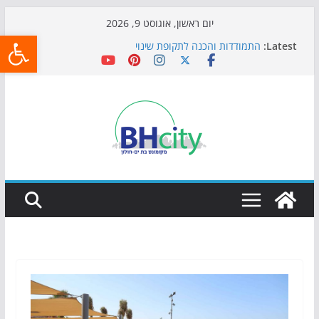
Skip
יום ראשון, אוגוסט 9, 2026
פתח
to
Latest:
התמודדות והכנה לתקופת שינוי
content
אי ההרפתקאות ממשיך לכבוש את הגינות: מאות משפחות
השתתפו באירוע הקיץ בגן הי"א
חגיגות המאה מגיעות לחוף: מופע המזרקות חוזר לבת-ים
כדורגל באווירה מיוחדת: הקרנת גמר המונדיאל בטרמינל
עיצוב בבת-ים
הקיץ של בני הנוער בבת־ים: חוף הריביירה הופך למרחב
בטוח בשעות הערב