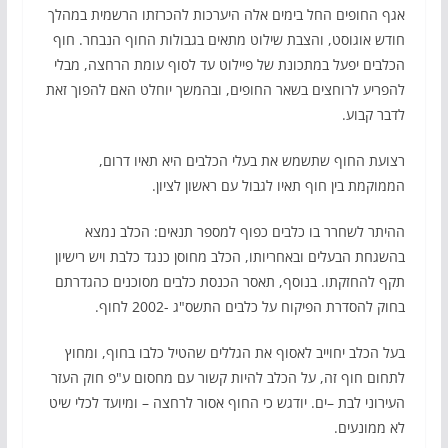
אגף החופים החל בימים אלה היערכות להכרזתו הרשמית במהלך
חודש אוגוסט, והצבת שילוט מתאים בגבולות החוף הנבחר. חוף
הכלבים יפעל במתכונת של פיילוט עד לסוף עומת הרחצה, מבלי
להפריע לרוחצים בשאר החופים, ובהמשך יוחלט האם להפוך זאת
לדבר קבוע.
רצועת החוף שתשמש את בעלי הכלבים היא תאיו דרום,
הממוקמת בין חוף תאיו לגבול עם ראשון לציון.
ההיתר לשחרר בו כלבים כפוף למספר תנאים: הכלב נמצא
בהשגחת הבעלים ובאחריותו, הכלב מחוסן כנגד כלבת ויש רישיון
תקף להחזקתו. בנוסף, תאסר הכנסת כלבים מסוכנים כהגדרתם
בחוק להסדרת הפיקוח על כלבים התשס"ג -2002 לחוף.
בעל הכלב יחוייב לאסוף את הגללים שהטיל כלבו בחוף, ומחוץ
לתחום חוף זה, על הכלב להיות קשור עם מחסום ע"פ חוק העזר
העירוני לבת –ים. יודגש כי החוף אסור לרחצה – ומיועד לכלי שיט
לא ממונעים.