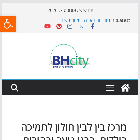
Skip
יום שישי, אוגוסט 7, 2026
פתח
to
Latest:
התמודדות והכנה לתקופת שינוי
content
אי ההרפתקאות ממשיך לכבוש את הגינות: מאות משפחות
השתתפו באירוע הקיץ בגן הי"א
חגיגות המאה מגיעות לחוף: מופע המזרקות חוזר לבת-ים
כדורגל באווירה מיוחדת: הקרנת גמר המונדיאל בטרמינל
עיצוב בבת-ים
הקיץ של בני הנוער בבת־ים: חוף הריביירה הופך למרחב
בטוח בשעות הערב
מרכז בין לבין חולון לתמיכה
בילדים, בבני נוער ובהורים