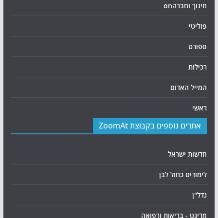
חינוך וחברהon
פוליטי
ספורט
רכילות
המייל האדום
ראשי
אתרים נוספים בקבוצת ZoomAt
חדשות ישראל
לימודים כחול לבן
נדל"ן
מדינט - בריאות ורפואה