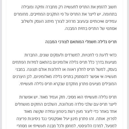
חשוב להזמין את התריס לתעשייה רק מחברה ותיקה ומובילה
בתחומה, יש לייצר את התריס על פי התקנים המחייבים, מחומרים
עמידים ואיכותיים ובעיצוב מרהיב לצורך מיתוג העסק ולשילוב
אסתטי של התריס בחזית המבנה.
תריס גלילה חשמלי המותאם לצורכי המבנה
כדאי לדעת כי לחנויות, למשרדים ולעסקים שונים, החברות
מציעות בדרך כלל תריס גלילה אלומיניום בהתאם למידות הפתחים
בעסק, למשל תריס לחלון ראווה או לחלונות אולם תצוגה. במבני
תעשייה אי אפשר להסתפק בתריס גלילה מאלומיניום, לכן היצרנים
המובילים מציעים פתרון מתקדם שנקרא תריס גלילה תעשייתי.
תריס גלילה תעשייתי הוא מסיבי, חזק ועמיד מאוד. יש אפשרות
לייצר תריס עם שלבי פלדה מגולוונת, השלבים החזקים מושחלים
אחד באחר כדי ליצור מעין רשת ביטחון עמידה שקשה מאוד
לפרוץ. אותה. זהו פתרון מיגון יעיל ואפקטיבי נגד ניסיונות פריצה
למפעל, למרכז הלוגיסטי, למחסן ולכל מבנה תעשייתי או מסחרי