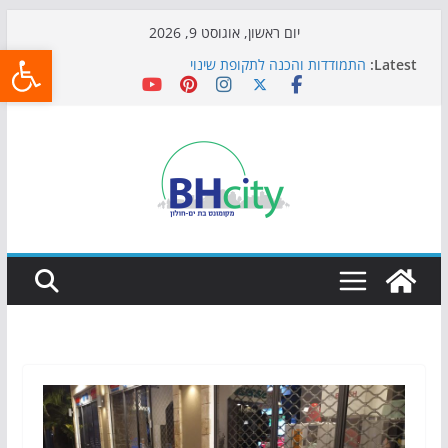
Skip
יום ראשון, אוגוסט 9, 2026
פתח
to
Latest:
התמודדות והכנה לתקופת שינוי
content
אי ההרפתקאות ממשיך לכבוש את הגינות: מאות משפחות
השתתפו באירוע הקיץ בגן הי"א
חגיגות המאה מגיעות לחוף: מופע המזרקות חוזר לבת-ים
כדורגל באווירה מיוחדת: הקרנת גמר המונדיאל בטרמינל
עיצוב בבת-ים
הקיץ של בני הנוער בבת־ים: חוף הריביירה הופך למרחב
בטוח בשעות הערב