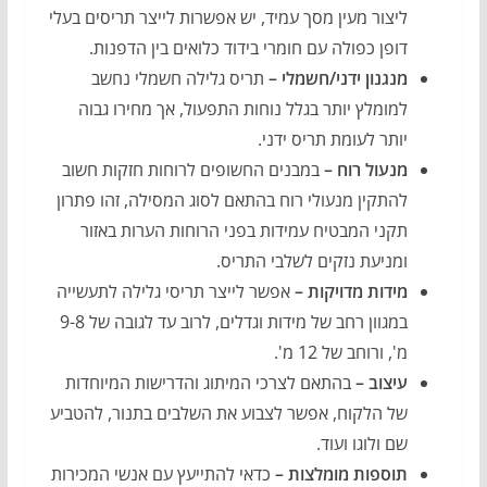
ליצור מעין מסך עמיד, יש אפשרות לייצר תריסים בעלי
דופן כפולה עם חומרי בידוד כלואים בין הדפנות.
מנגנון ידני/חשמלי –
תריס גלילה חשמלי נחשב
למומלץ יותר בגלל נוחות התפעול, אך מחירו גבוה
יותר לעומת תריס ידני.
מנעול רוח –
במבנים החשופים לרוחות חזקות חשוב
להתקין מנעולי רוח בהתאם לסוג המסילה, זהו פתרון
תקני המבטיח עמידות בפני הרוחות הערות באזור
ומניעת נזקים לשלבי התריס.
מידות מדויקות –
אפשר לייצר תריסי גלילה לתעשייה
במגוון רחב של מידות וגדלים, לרוב עד לגובה של 9-8
מ', ורוחב של 12 מ'.
עיצוב –
בהתאם לצרכי המיתוג והדרישות המיוחדות
של הלקוח, אפשר לצבוע את השלבים בתנור, להטביע
שם ולוגו ועוד.
תוספות מומלצות –
כדאי להתייעץ עם אנשי המכירות