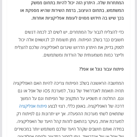
המתחרות שלה. היתרון הזה יכול להיות בתחום ממשק
המשתמש, בתחום העיצוב, ברמת השירות שהיא מספקת או
בכך שיש בה חידוש מסוים לעומת אפליקציות אחרות.
כדי להצליח לגבור על המתחרים, יש לשים לב לכמה דגשים
חשובים כבר בשלב הפיתוח. מתן תשומת לב לנושאים אלה יכול
לספק בדיוק את היתרון הדרוש שיגרום לאפליקציה שלכם להצליח
ולייצר כמות משמעותית של הורדות ומשתמשים.
פיתוח עבור גוגל או אפל?
המחשבה הראשונה בשלב הפיתוח צריכה להיות האם האפליקציה
תהיה תואמת לאנדרואיד של גוגל, למערכת iOS של אפל או גם
וגם. החלטה זו תשפיע על התקציב של הפיתוח וגם על המשך
דרכה של האפליקציה. באופן כללי, רצוי לבצע
פיתוח אפליקציה
שתתאים לשתי מערכות ההפעלה. אך יש יתרונות גם לפיתוח רק
למערכת אחת, בעיקר בהתאם לזהות קהל היעד של האפליקציה.
במידה ואתם חושבים שקהל היעד שלכם משתמש יותר במכשירים
של אפל או של אנדרואיד, ניתן לחסוך בתקציב ולפתח אפליקציה