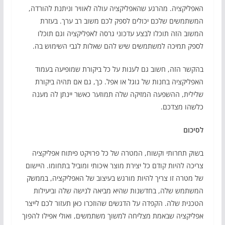
האפליקציה. מהרגע שהאפליקציה עולה לאוויר וניתנת להורדה,
המשתמשים שלכם יכולים לספק לכם משוב רב ערך. בעזרת
המשוב הזה תוכלו לבצע עדכוני גרסה לאפליקציה וגם תוכלו
לספק תמיכה למשתמשים שיש להם שאלות לגבי השימוש בה.
בהקשר הזה, חשוב גם לענות על כל ביקורת שמופיעה בעמוד
האפליקציה בחנות של גוגל או אפל. כך, גם אם תהיה ביקורת
שלילית, ההשפעה המזיקה שלה תמוזער כאשר יינתן לה מענה
כלשהו מצדכם.
לסיכום
בשוק תחרותי וקשוח, המטרה של כל פרויקט פיתוח אפליקציה
צריכה להיות קודם כל יצירת מוצר איכותי ומוביל בתחומו. היישום
של מטרה זו צריך להיות מורגש בעיצוב של האפליקציה, בממשק
המשתמש שלה, בחדשנות שהיא מביאה לנישה שלה וביעילות
הטכנית שלה. הקפדה על הדגשים שהוזכרו כאן תעזור לכם לייצר
אפליקציה שבאמת מצליחה למשוך משתמשים, ואולי אפילו להפוך