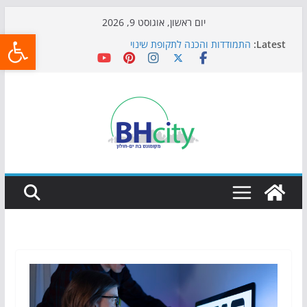
Skip
יום ראשון, אוגוסט 9, 2026
פתח
to
Latest:
התמודדות והכנה לתקופת שינוי
content
אי ההרפתקאות ממשיך לכבוש את הגינות: מאות משפחות
השתתפו באירוע הקיץ בגן הי"א
חגיגות המאה מגיעות לחוף: מופע המזרקות חוזר לבת-ים
כדורגל באווירה מיוחדת: הקרנת גמר המונדיאל בטרמינל
עיצוב בבת-ים
הקיץ של בני הנוער בבת־ים: חוף הריביירה הופך למרחב
בטוח בשעות הערב