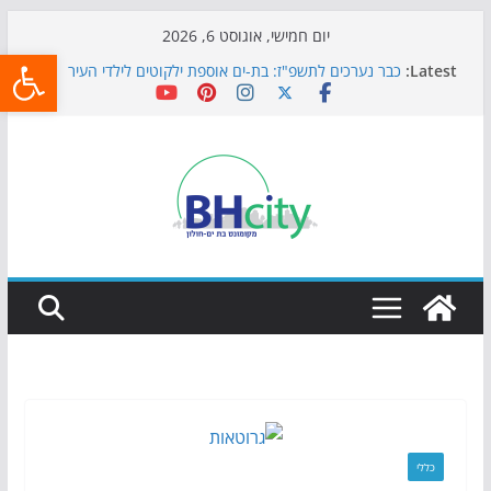
Skip
יום חמישי, אוגוסט 6, 2026
פתח
to
Latest:
כבר נערכים לתשפ"ז: בת-ים אוספת ילקוטים לילדי העיר
content
חגיגות המאה מגיעות לחוף: מופע המזרקות חוזר לבת-ים
כדורגל באווירה מיוחדת: הקרנת גמר המונדיאל בטרמינל
עיצוב בבת-ים
הקיץ של בני הנוער בבת־ים: חוף הריביירה הופך למרחב
בטוח בשעות הערב
התמודדות והכנה לתקופת שינוי
כללי