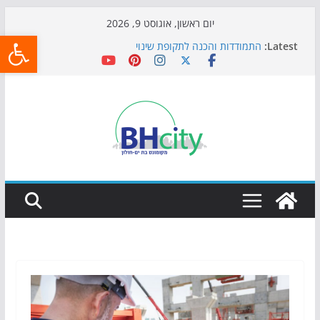
Skip
יום ראשון, אוגוסט 9, 2026
פתח
to
Latest:
התמודדות והכנה לתקופת שינוי
content
אי ההרפתקאות ממשיך לכבוש את הגינות: מאות משפחות
השתתפו באירוע הקיץ בגן הי"א
חגיגות המאה מגיעות לחוף: מופע המזרקות חוזר לבת-ים
כדורגל באווירה מיוחדת: הקרנת גמר המונדיאל בטרמינל
עיצוב בבת-ים
הקיץ של בני הנוער בבת־ים: חוף הריביירה הופך למרחב
בטוח בשעות הערב