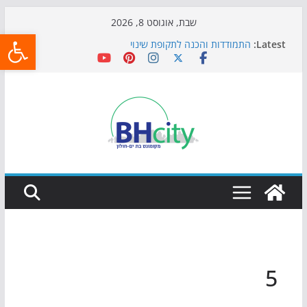
Skip
שבת, אוגוסט 8, 2026
פתח
to
Latest:
התמודדות והכנה לתקופת שינוי
content
אי ההרפתקאות ממשיך לכבוש את הגינות: מאות משפחות
השתתפו באירוע הקיץ בגן הי"א
חגיגות המאה מגיעות לחוף: מופע המזרקות חוזר לבת-ים
כדורגל באווירה מיוחדת: הקרנת גמר המונדיאל בטרמינל
עיצוב בבת-ים
הקיץ של בני הנוער בבת־ים: חוף הריביירה הופך למרחב
בטוח בשעות הערב
5