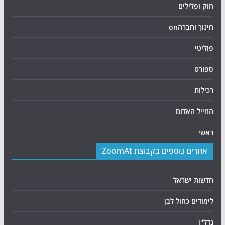
חוק ופלילים
חינוך וחברהon
פוליטי
ספורט
רכילות
המייל האדום
ראשי
אתרים נוספים בקבוצת ZoomAt
חדשות ישראל
לימודים כחול לבן
נדל"ן