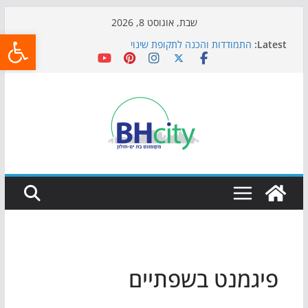
Skip
שבת, אוגוסט 8, 2026
פתח
to
Latest:
התמודדות והכנה לתקופת שינוי
content
אי ההרפתקאות ממשיך לכבוש את הגינות: מאות משפחות
השתתפו באירוע הקיץ בגן הי"א
חגיגות המאה מגיעות לחוף: מופע המזרקות חוזר לבת-ים
כדורגל באווירה מיוחדת: הקרנת גמר המונדיאל בטרמינל
עיצוב בבת-ים
הקיץ של בני הנוער בבת־ים: חוף הריביירה הופך למרחב
בטוח בשעות הערב
פיגמנט בשפתיים