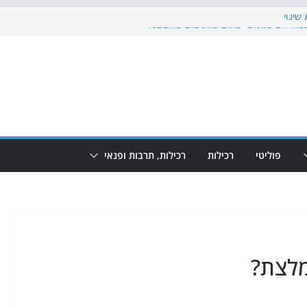
שינוי
בוש את הגינות: מאות משפחות השתתפו
: מופע המזרקות חוזר לבת-ים
הקרנת גמר המונדיאל בטרמינל עיצוב בבת-ים
ם: חוף הריביירה הופך למרחב בטוח בשעות
פוליטי
רכילות
רכילות, תרבות ופנאי
מלצת?