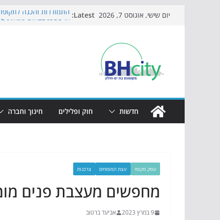
Skip
Latest:
התמודדות והכנה לתקופת 
יום שישי, אוגוסט 7, 2026
to
אי ההרפתקאות ממשיך לכ
באירוע הקיץ בגן הי"א
content
חגיגות המאה מגיעות לחוף
כדורגל באווירה מיוחדת: 
הקיץ של בני הנוער בבת־י
הערב
חדשות
חוק ופלילים
חינוך וחברה
עסק מקומי
עצת המומחים
צרכנות
מחפשים מעצבת פנים מו
9 במרץ 2023
אביעד ברטוב