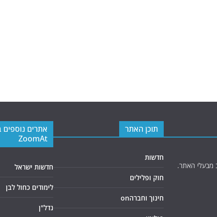
תוכן האתר
אתרים נוספים 
ZoomAt
חדשות
 מבעלי האתר.
חדשות ישראל
חוק ופלילים
לימודים כחול לבן
חינוך וחברהon
נדל"ן