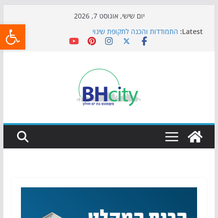
Skip
יום שישי, אוגוסט 7, 2026
פתח
to
Latest:
התמודדות והכנה לתקופת שינוי
content
אי ההרפתקאות ממשיך לכבוש את הגינות: מאות משפחות
השתתפו באירוע הקיץ בגן הי"א
חגיגות המאה מגיעות לחוף: מופע המזרקות חוזר לבת-ים
כדורגל באווירה מיוחדת: הקרנת גמר המונדיאל בטרמינל
עיצוב בבת-ים
הקיץ של בני הנוער בבת־ים: חוף הריביירה הופך למרחב
בטוח בשעות הערב