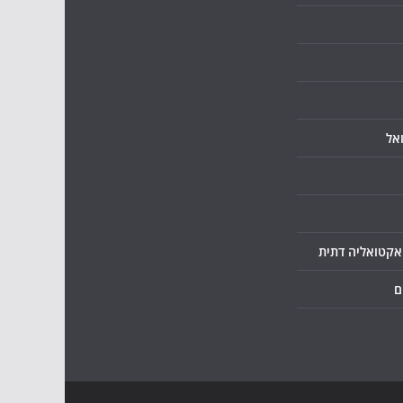
אל
ואקטואליה דתית
ם