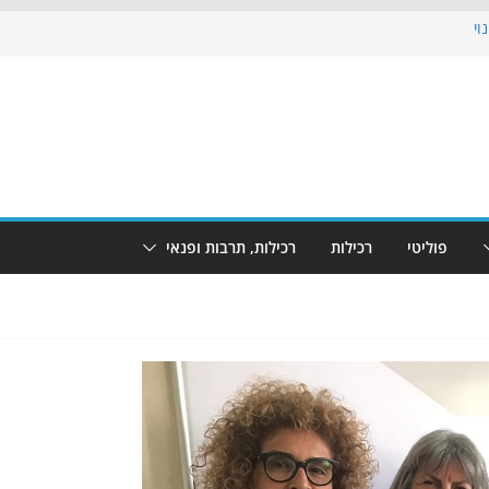
וי
 את הגינות: מאות משפחות השתתפו
ופע המזרקות חוזר לבת-ים
נת גמר המונדיאל בטרמינל עיצוב בבת-ים
חוף הריביירה הופך למרחב בטוח בשעות
פוליטי
רכילות
רכילות, תרבות ופנאי