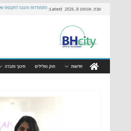
Skip
Latest:
התמודדות והכנה לתקופת שינ
שבת, אוגוסט 8, 2026
to
אי ההרפתקאות ממשיך לכבוש
באירוע הקיץ בגן הי"א
content
חגיגות המאה מגיעות לחוף: מ
כדורגל באווירה מיוחדת: הקר
הקיץ של בני הנוער בבת־ים: 
הערב
חדשות
חוק ופלילים
חינוך וחברה