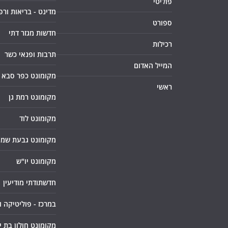
פוליטי
מדינט - בריאות ורפ
ספורט
חדשות מגזר דתי
רכילות
תרבות ופנאי כשר
המייל האדום
מקומונט כפר סבא
ראשי
מקומונט רמת גן
מקומונט לוד
מקומונט גבעת שמו
מקומונט יו"ש
חדשתודתי מודיעין
במרכז - פוליטיקה 
מקומונט חולון בת י