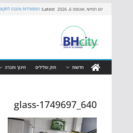
Skip
Latest:
התמודדות והכנה לתקופת
יום חמישי, אוגוסט 6, 2026
to
אי ההרפתקאות ממשיך ל
באירוע הקיץ בגן הי"א
content
חגיגות המאה מגיעות לח
כדורגל באווירה מיוחדת:
הקיץ של בני הנוער בבת־
הערב
חדשות
חוק ופלילים
חינוך וחברה
glass-1749697_640