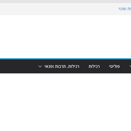
 שינוי
כבוש את הגינות: מאות משפחות השתתפו
וף: מופע המזרקות חוזר לבת-ים
 הקרנת גמר המונדיאל בטרמינל עיצוב בבת-ים
ים: חוף הריביירה הופך למרחב בטוח בשעות
פוליטי
רכילות
רכילות, תרבות ופנאי