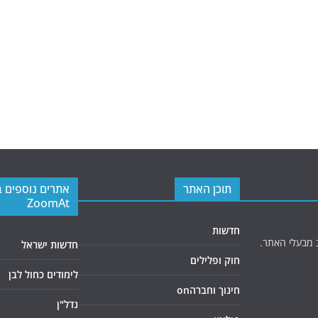
תוכן האתר
אתרים נוספים 
ZoomAt
חדשות
 מבעלי האתר.
חדשות ישראל
חוק ופלילים
לימודים כחול לבן
חינוך וחברהon
נדל"ן