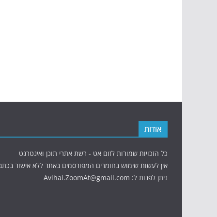
אודות
כל הזכויות שמורות לזום אט - רשת אתרי תוכן ואינטרנט
אין לעשות שימוש בחומרים המפורסמים באתר ללא אישור בכתב
ניתן לפנות ל: Avihai.ZoomAt@gmail.com