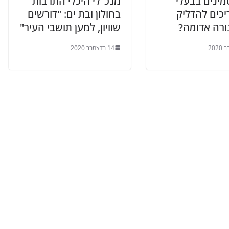
מינים בבעלי
מנכ"לי היכלי התרבות
יכים להדליק
בחולון ובת ים: "דורשים
ורה אדומה?
שוויון, למען תושבי העיר"
14 בדצמבר 2020