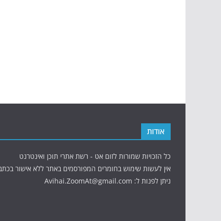
אודות
כל הזכויות שמורות לזום אט - רשת אתרי תוכן ואינטרנט
אין לעשות שימוש בחומרים המפורסמים באתר ללא אישור בכתב
ניתן לפנות ל: Avihai.ZoomAt@gmail.com