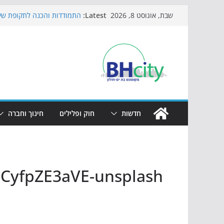
Skip
Latest:
התמודדות והכנה לתקופת שינ
שבת, אוגוסט 8, 2026
to
אי ההרפתקאות ממשיך לכבוש
באירוע הקיץ בגן הי"א
content
חגיגות המאה מגיעות לחוף: מ
כדורגל באווירה מיוחדת: הקר
הקיץ של בני הנוער בבת־ים: 
הערב
חדשות
חוק ופלילים
חינוך וחברה
BCyfpZE3aVE-unsplash