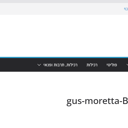
וי
 את הגינות: מאות משפחות השתתפו
ופע המזרקות חוזר לבת-ים
נת גמר המונדיאל בטרמינל עיצוב בבת-ים
חוף הריביירה הופך למרחב בטוח בשעות
פוליטי
רכילות
רכילות, תרבות ופנאי
gus-moretta-