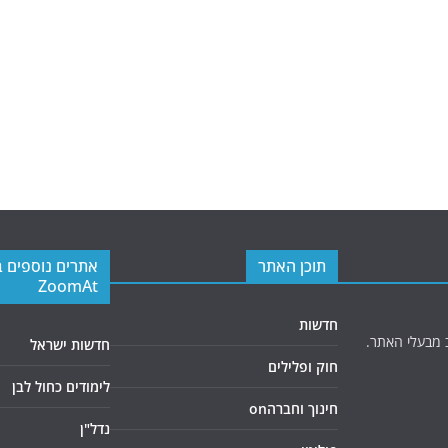
תוכן האתר
אתרים נוספים 
ZoomAt
חדשות
 מבעלי האתר.
חדשות ישראל
חוק ופלילים
לימודים כחול לבן
חינוך וחברהon
נדל"ן