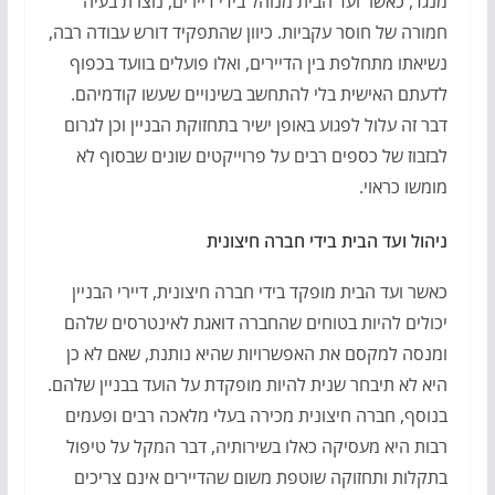
מנגד, כאשר ועד הבית מנוהל בידי דיירים, נוצרת בעיה
חמורה של חוסר עקביות. כיוון שהתפקיד דורש עבודה רבה,
נשיאתו מתחלפת בין הדיירים, ואלו פועלים בוועד בכפוף
לדעתם האישית בלי להתחשב בשינויים שעשו קודמיהם.
דבר זה עלול לפגוע באופן ישיר בתחזוקת הבניין וכן לגרום
לבזבוז של כספים רבים על פרוייקטים שונים שבסוף לא
מומשו כראוי.
ניהול ועד הבית בידי חברה חיצונית
כאשר ועד הבית מופקד בידי חברה חיצונית, דיירי הבניין
יכולים להיות בטוחים שהחברה דואגת לאינטרסים שלהם
ומנסה למקסם את האפשרויות שהיא נותנת, שאם לא כן
היא לא תיבחר שנית להיות מופקדת על הועד בבניין שלהם.
בנוסף, חברה חיצונית מכירה בעלי מלאכה רבים ופעמים
רבות היא מעסיקה כאלו בשירותיה, דבר המקל על טיפול
בתקלות ותחזוקה שוטפת משום שהדיירים אינם צריכים