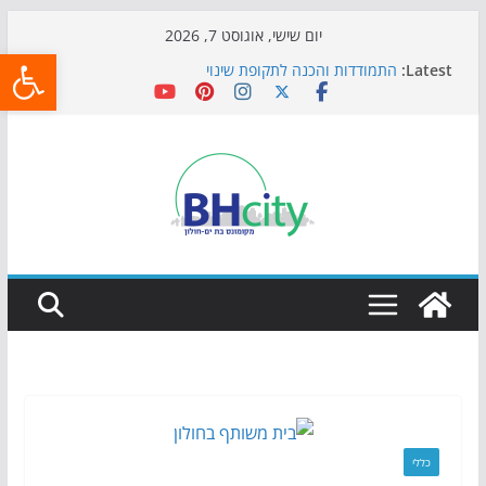
Skip
יום שישי, אוגוסט 7, 2026
פתח
to
Latest:
התמודדות והכנה לתקופת שינוי
content
אי ההרפתקאות ממשיך לכבוש את הגינות: מאות משפחות
השתתפו באירוע הקיץ בגן הי"א
חגיגות המאה מגיעות לחוף: מופע המזרקות חוזר לבת-ים
כדורגל באווירה מיוחדת: הקרנת גמר המונדיאל בטרמינל
עיצוב בבת-ים
הקיץ של בני הנוער בבת־ים: חוף הריביירה הופך למרחב
בטוח בשעות הערב
כללי