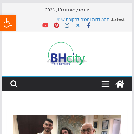
Skip
יום שני, אוגוסט 10, 2026
פתח
to
Latest:
התמודדות והכנה לתקופת שינוי
content
אי ההרפתקאות ממשיך לכבוש את הגינות: מאות משפחות
השתתפו באירוע הקיץ בגן הי"א
חגיגות המאה מגיעות לחוף: מופע המזרקות חוזר לבת-ים
כדורגל באווירה מיוחדת: הקרנת גמר המונדיאל בטרמינל
עיצוב בבת-ים
הקיץ של בני הנוער בבת־ים: חוף הריביירה הופך למרחב
בטוח בשעות הערב