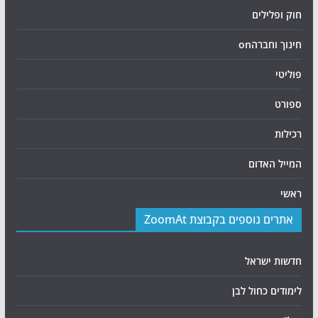
חוק ופלילים
חינוך וחברהon
פוליטי
ספורט
רכילות
המייל האדום
ראשי
אתרים נוספים בקבוצת ZoomAt
חדשות ישראל
לימודים כחול לבן