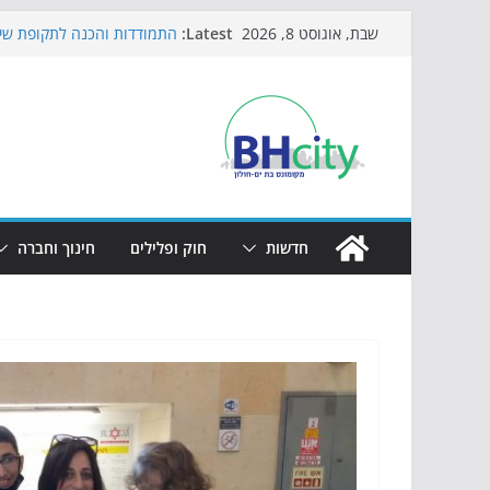
Skip
Latest:
התמודדות והכנה לתקופת שינ
שבת, אוגוסט 8, 2026
to
אי ההרפתקאות ממשיך לכבוש
באירוע הקיץ בגן הי"א
content
חגיגות המאה מגיעות לחוף: מ
כדורגל באווירה מיוחדת: הקר
הקיץ של בני הנוער בבת־ים: 
הערב
חדשות
חוק ופלילים
חינוך וחברה