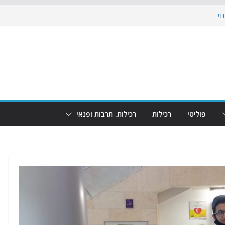
וי
 את הגינות: מאות משפחות השתתפו
ופע המזרקות חוזר לבת-ים
נת גמר המונדיאל בטרמינל עיצוב בבת-ים
חוף הריביירה הופך למרחב בטוח בשעות
פוליטי
רכילות
רכילות, תרבות ופנאי