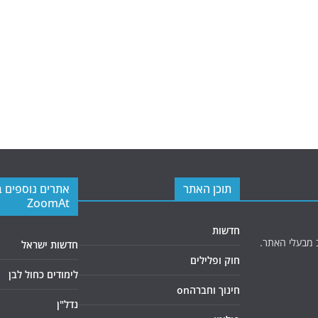
תוכן האתר
אתרים נוספים 
ZoomAt
חדשות
 מבעלי האתר.
חדשות ישראל
חוק ופלילים
לימודים כחול לבן
חינוך וחברהon
נדל"ן