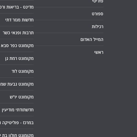
פוליטי
מדינט - בריאות ורפ
ספורט
חדשות מגזר דתי
רכילות
תרבות ופנאי כשר
המייל האדום
מקומונט כפר סבא
ראשי
מקומונט רמת גן
מקומונט לוד
מקומונט גבעת שמו
מקומונט יו"ש
חדשתודתי מודיעין
במרכז - פוליטיקה 
מקומונט חולון בת י