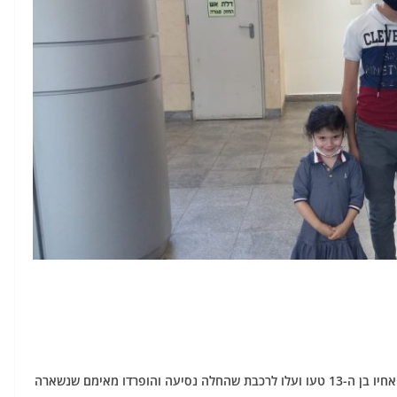
דרמה בדרך לחגיגת יומהולדת – תינוק בן שנתיים בעגלה ואחיו בן ה-13 טעו ועלו לרכבת שהחלה נסיעה והופרדו מאימם שנשארה