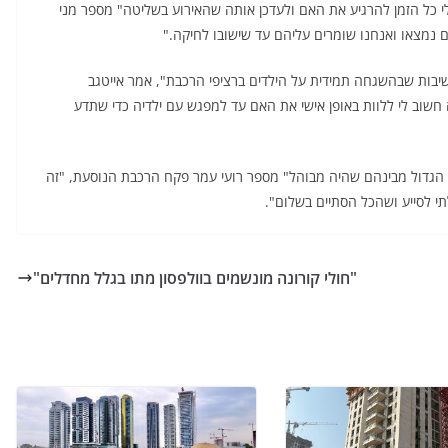
ה נזכרתי בילדתי בת ה-3 והיה חשוב לי כל הזמן להרגיע את האם ולעדכן אותה שהאירוע בשליטה" מספר מני
 נמצאו ואנחנו שומרים עליהם עד שישובו לחיקה."
יבות שבהשגחה תמידית על הילדים ברציפי הרכבת", אמר אייטגב
וב לי ללוות באופן אישי את האם עד למפגש עם ילדיה כדי שתדע
 הגדול מבינהם שהיה מבוהל" מספר רועי עמר פקח הרכבת הנוסעת, "זה
י לסייע ושהכל הסתיים בשלום".
"חולי קורונה מונשמים בוולפסון מתו בגלל מחדלים"