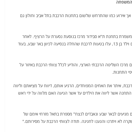
 המשפחה
, אך אירוע כמו שהתרחש שלשום בתחנות הרכבת בתל אביב וחולון גם
, הבחין מני נתני, מנהל משמרת בתחנת ת"א סבידור מרכז בנוסעת נסערת על הרציף. לאחר
תשאול קצר הבין נתני כי ילדיה של הנוסעת, תינוק בן שנתיים וילד בן 13, עלו בטעות לרכבת שהחלה בנסיעה לכיוון באר שבע, בעוד
 מרכז השליטה הרכבתי הארצי, והודיע לכלל צוותי הרכבת באיזור על
פי התחנות.
ת, איתר את האחים המפוחדים, הרגיע אותם, דיווח על מציאתם וליווה
התחנה אשר ליווה את הילדים עד אשר הגיעה האם מלווה על ידי ראש
ים מגיעים לבאר שבע ונאבדים לנצח" מספרת בתאל מזרחי אימם של
קרה לא ויתרנו והגענו לחגיגה. תודה לצוותי הרכבת על מסירותם."