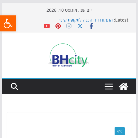
Skip
יום שני, אוגוסט 10, 2026
פתח
to
Latest:
התמודדות והכנה לתקופת שינוי
content
אי ההרפתקאות ממשיך לכבוש את הגינות: מאות משפחות
השתתפו באירוע הקיץ בגן הי"א
חגיגות המאה מגיעות לחוף: מופע המזרקות חוזר לבת-ים
כדורגל באווירה מיוחדת: הקרנת גמר המונדיאל בטרמינל
עיצוב בבת-ים
הקיץ של בני הנוער בבת־ים: חוף הריביירה הופך למרחב
בטוח בשעות הערב
כללי