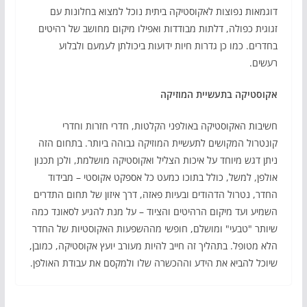
דוגמאות נפוצות לאקוסטיקה ביתית נוכל למצוא בחלונות עם
זגוגית כפולה, דלתות מבודדות ואפילו מיקום מחושב של רהיטים
בחדרים. כמו כן גדרות חיות ידועות ביכולתן לעמעם ולבלוע
רעשים.
אקוסטיקה בתעשיית המוזיקה
חשיבות האקוסטיקה באולפני הקלטות, חדרי חזרות וחדרי
קונטרול המקושים לתעשיית המוזיקה גבוהה ביותר. בתחום הזה
ניתן דגש מיוחד על איכות הצליל ואקוסטיקה מושלמת, ולכן תכנון
אולפן, למשל, כולל בתוכו כמעט כל אספקט אקוסטי – מבידוד
החדר, נטרול הדהודים ובעיות פאזה, דרך איזון של תחום התדרים
השמיע ועד מיקום הרהיטים והציוד – על מנת להגיע לסאונד כמה
שיותר "טבעי" ומושלם, חופשי מההשפעות האקוסטיות של החדר
הלא מטופל. בתהליך זה חייב להיות מעורב יועץ אקוסטיקה, כמובן,
שיוכל להביא את הידע וההכשרה שלו ולמקסם את עבודת האולפן.