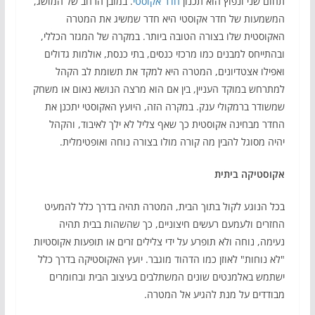
תחום שני ונפוץ הוא תכנון
חדר אקוסטי
. במובן הרחב של המושג,
המשמעות של חדר אקוסטי היא חדר שמשיג את המטרה
האקוסטית שלו בצורה הטובה ביותר. במקרה של המגזר הכללי,
ובהתייחס למבנים כמו מרכזי כנסים, בתי כנסת, אולמות גדולים
ואפילו אצטדיונים, המטרה היא למקד את תשומת לב הקהל
למתרחש במוקד העניין, בין אם הוא מרצה הנושא נאום או משחק
שמשודר ברמקולי ענק. במקרה הזה, היועץ האקוסטי יתכנן את
החדר מבחינה אקוסטית כך שאף צליל לא ילך לאיבוד, והקהל
יהיה מסוגל להבין מה קורה מולו בצורה נוחה ואופטימלית.
אקוסטיקה ביתית
בכל הנוגע לקול בתוך הבית, המטרה תהיה בדרך כלל להמעיט
החזרים ולעמעם רעשים חיצוניים, כך שהשהות בבית תהיה
נעימה, נוחה ולא תופרע על ידי צלילים זרים או תופעות אקוסטיות
"לא נוחות" לאוזן כמו הדהוד מוגבר. יועץ האקוסטיקה בדרך כלל
ישתמש באלמנטים שונים המשתלבים בעיצוב הבית ובחומרים
מבודדים על מנת להגיע אל המטרה.