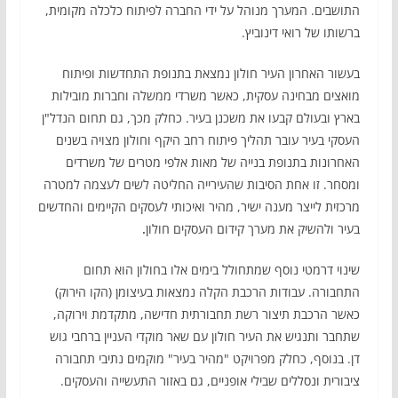
התושבים. המערך מנוהל על ידי החברה לפיתוח כלכלה מקומית,
ברשותו של רואי דינוביץ.
בעשור האחרון העיר חולון נמצאת בתנופת התחדשות ופיתוח
מואצים מבחינה עסקית, כאשר משרדי ממשלה וחברות מובילות
בארץ ובעולם קבעו את משכנן בעיר. כחלק מכך, גם תחום הנדל"ן
העסקי בעיר עובר תהליך פיתוח רחב היקף וחולון מצויה בשנים
האחרונות בתנופת בנייה של מאות אלפי מטרים של משרדים
ומסחר. זו אחת הסיבות שהעירייה החליטה לשים לעצמה למטרה
מרכזית לייצר מענה ישיר, מהיר ואיכותי לעסקים הקיימים והחדשים
בעיר ולהשיק את מערך קידום העסקים חולון
.
שינוי דרמטי נוסף שמתחולל בימים אלו בחולון הוא תחום
התחבורה. עבודות הרכבת הקלה נמצאות בעיצומן (הקו הירוק)
כאשר הרכבת תיצור רשת תחבורתית חדישה, מתקדמת וירוקה,
שתחבר ותנגיש את העיר חולון עם שאר מוקדי העניין ברחבי גוש
דן. בנוסף, כחלק מפרויקט "מהיר בעיר" מוקמים נתיבי תחבורה
ציבורית ונסללים שבילי אופניים, גם באזור התעשייה והעסקים.