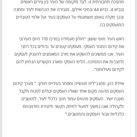
מהפכה תחבורתית זו, לצד מיקומה של העיר בין צירים ראשיים
(כביש 4, כביש 44 ונתיבי איילון), מגבירה את הנגישות לעיר וממנה
ובכך מקלה באופן משמעותי על העסקים בעיר ועל אלפי העובדים
המועסקים בה.
ראש העיר מוטי ששון: "חולון מעמידה במרכז סדר היום העירוני
את קידום המגזר העסקי, מעסקים קטנים עד גדולים בכל רחבי
העיר. אנו ממשיכים להשקיע את מירב המאמצים להעניק לעסקים
ולחברות את התמיכה, הליווי העסקי ומארג הקשרים הנחוץ להם
לקידום פעילותם".
איילת כהן, סמנכ"לית תעשייה ומסחר בעיריית חולון: " מערך קידום
העסקים מהווה מקום אחד שאליו העסקים יכולים לפנות ולקבל
מענה ישיר. העסקים מהווים עמוד תווך כלכלי לעיר, לתושבים
ולקהילה ואנו נמשיך לפעול לחיזוק הקשר וליצירת הזדמנויות
כלכליות עבור העסקים והתושבים."