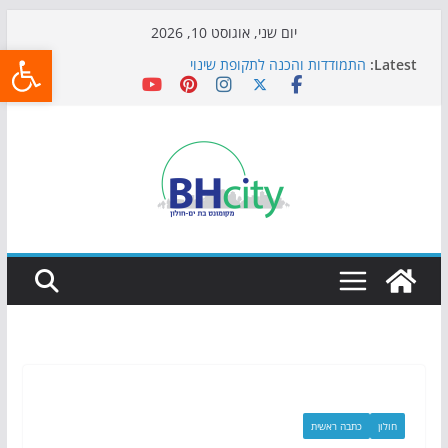
Skip
יום שני, אוגוסט 10, 2026
פתח
to
Latest:
התמודדות והכנה לתקופת שינוי
content
אי ההרפתקאות ממשיך לכבוש את הגינות: מאות משפחות
השתתפו באירוע הקיץ בגן הי"א
חגיגות המאה מגיעות לחוף: מופע המזרקות חוזר לבת-ים
כדורגל באווירה מיוחדת: הקרנת גמר המונדיאל בטרמינל
עיצוב בבת-ים
הקיץ של בני הנוער בבת־ים: חוף הריביירה הופך למרחב
בטוח בשעות הערב
חולון
כתבה ראשית