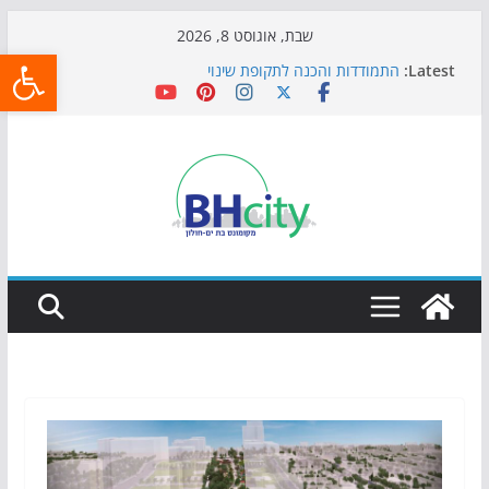
Skip
שבת, אוגוסט 8, 2026
פתח
to
Latest:
התמודדות והכנה לתקופת שינוי
content
אי ההרפתקאות ממשיך לכבוש את הגינות: מאות משפחות
השתתפו באירוע הקיץ בגן הי"א
חגיגות המאה מגיעות לחוף: מופע המזרקות חוזר לבת-ים
כדורגל באווירה מיוחדת: הקרנת גמר המונדיאל בטרמינל
עיצוב בבת-ים
הקיץ של בני הנוער בבת־ים: חוף הריביירה הופך למרחב
בטוח בשעות הערב