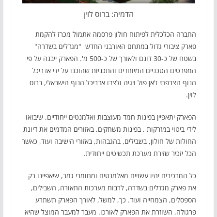
הדמיה: ברוס לוין
החברה הכלכלית לפיתוח חולון פרסמה אתמול מכרז להקמת
פארק ציבורי גדול במתחם האורבני החדש "מגדלים בשדרה"
בשטח של כ-30 דונם ולאורך של כ-500 מ'. הפארק ייבנה על פי
המפרטים הטכניים המיוחדים והתכניות שהוכנו על ידי אדריכל
הנוף הצרפתי ז'אן פול ויגיה ולצדו אדריכל הנוף הישראלי, ברוס
לוין.
הפארק יתאפיין בפינות חמד מעוצבות ואלמנטים ייחודיים, שיבואו
לידי ביטוי במזרקות , בפינות משחקים, באזורים המדמים את דיונת
החולות של חולון, בשבילים, בהגבהות, באזורי הישיבה ועוד, כאשר
הכל יזכיר שזירת מערכת תכשיטים ייחודית.
כל המרכיבים יהיו עשויים מאלמנטים ומחומרי גמר, שיאפיינו רק
את פארק מגדלים בשדרה, לרבות מערכות התאורה, השבילים,
הספסלים, הצמחייה ועוד. כך, למשל, לאורך הפארק תשתרע
פרגולה, השוזרת את הפארק לאורכו. מעבר למעבר המוצל שהיא