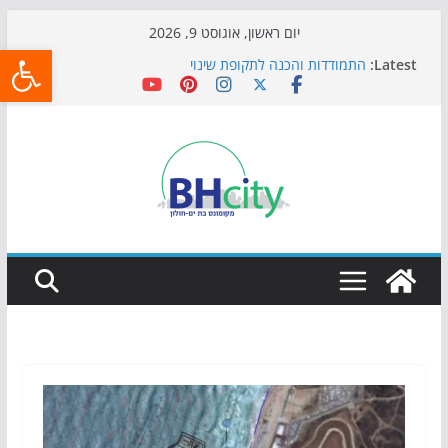
Skip
יום ראשון, אוגוסט 9, 2026
פתח
to
Latest:
התמודדות והכנה לתקופת שינוי
content
אי ההרפתקאות ממשיך לכבוש את הגינות: מאות משפחות
השתתפו באירוע הקיץ בגן הי"א
חגיגות המאה מגיעות לחוף: מופע המזרקות חוזר לבת-ים
כדורגל באווירה מיוחדת: הקרנת גמר המונדיאל בטרמינל
עיצוב בבת-ים
הקיץ של בני הנוער בבת־ים: חוף הריביירה הופך למרחב
בטוח בשעות הערב