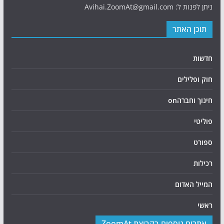
ניתן לפנות ל: Avihai.ZoomAt@gmail.com
תוכן האתר
חדשות
חוק ופלילים
חינוך וחברהon
פוליטי
ספורט
רכילות
המייל האדום
ראשי
אתרים נוספים בקבוצת ZoomAt