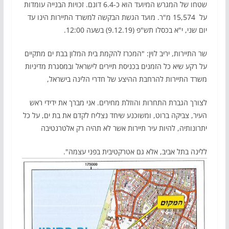
שטחו של המגרש המיועד הוא כ-6.4 דונם. זכויות הבנייה עומדות
על 15,574 מ"ר. מועד הגשת הבקשה למשרד התיירות הינו עד
יום שני, י"א בכסלו תש"פ (9.12.19) בשעה 12:00.
שר התיירות, יריב לוין: "המכרז להקמת בית המלון בבת ים מתקיים
על רקע שיא כל הזמנים בכניסת תיירים לישראל ובמסגרת מדיניות
משרד התיירות להרחבת ההיצע של חדרי הלינה בישראל,
לצורך הגברת התחרות והוזלת מחירים. אני מברך את ידידי ראש
העיר, צביקה ברוט, ומשוכנע שיחד נצליח לקדם את בת ים, על כל
יתרונותיה, להיות עיר תיירות אשר לא תהיה רק אלטרנטיבה
ללינה בתל אביב, אלא גם אטרקטיבית בפני עצמה".