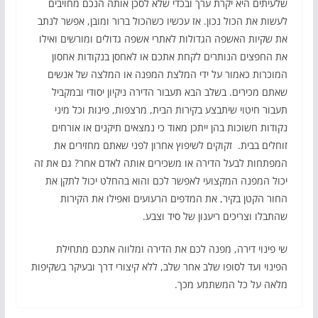
שלעיתים היא יקרת ערך ובכדי שלא לסכן אותה הנכם מחויבים
לעשות את הכול נכון. אז עכשיו כשהכול ברור ומובן, אפשר לנתב
את שקיות האשפה הגדולות לאתרי אשפה גדולים ומורשים ואילו
את החפצים הנותרים לקחת אתכם או לאחסן בנקודות אחסון
המוכרות כאמור על ידי המלצת המפנה או המלצה של אנשים
שאתם מכירים. בשלב הבא תעבור הדירה ניקיון יסודי ובמקביל
תעבור חיטוי שיתבצע בקירות הבית, מרצפות, פינות וכל מיני
נקודות חשוכות בהן ייתכן מאוד כי נמצאים תיקנים או אורחים
זוחלים בבית. זקוקים לשיפוץ אחרון לפני שאתם מחזירים את
המפתחות לבעל הדירה או משכירים אותה לאדם אחר? גם את זה
יכול המפנה המקצועי לאפשר לכם והוא בהחלט יכול לתקן את
החור הקטן בקיר, את המדפים הרעועים ואפילו את הקירות
שהתבלו וצריכים ריענון של סיד וצבע.
שי פינוי דירה, מפנה לכם את הדירה ומלווה אתכם מתחילת
הפינוי ועד לסופו שלב אחר שלב, ללא קיצורי דרך ובעיקר בשקיפות
מלאה על כל המשתמע מכך.