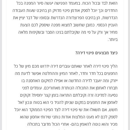
הזאת לבד ובכול הכוח. במעמד הפגישה יעשה סיור המפנה בכל
החדרים וכך יוכל לספק אודמן פינוי מדויק הן בהיבט שעות העבודה
הנדרשות, הן בהיבט הפרוצדורה הנדרשת ובסופו של דבר יציין את
העניין הכספי. כמובן שחשוב למצוא מפנה שיספק לכם הצעת
מחיר אך ורק על פי מה שקיבלתם בגינו הסבר ובשקיפות מלאה
ביותר.
כיצד מבצעים פינוי דירה?
הליך פינוי דירה לאחר שאתם עוברים דירה ידרוש מכם מיון של כל
החפצים בכל חדר וחדר, לאחר המיון וההחלטה אפשר לדעת מה
ייזרק ומה יועבר לדירה החדשה או אפילו למיקום האחסנה בו
תבחרו לאחסן את התכולה הנותרת מאחוריכם. עומדים לפני
נסיעה למדינה זרה וקיבלתם התראה בזמן קצר יחסית? זקוקים
לאחסן את החפצים במקום שניתן להגיד כי הוא בטוח ונכון ?אל
חשש, אם תשאלו את שי פינוי דירה לצד הפינוי הממוקד הוא יוכל
לספק לכם לא מעט המלצות אודות נותני שירותי אחסון שהוא
מכיר והוא נוטה להאמין בהם- אחרי הכול מדובר בתכולה