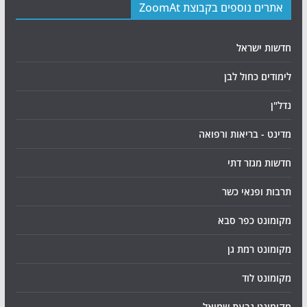
אתרים נוספים בקבוצת ZoomAt
חדשות ישראל
לימודים כחול לבן
נדל"ן
מדינט - בריאות ורפואה
חדשות מגזר דתי
תרבות ופנאי כשר
מקומונט כפר סבא
מקומונט רמת גן
מקומונט לוד
מקומונט גבעת שמואל