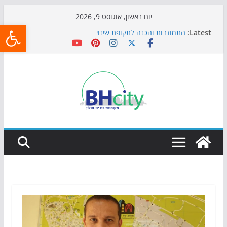
Skip
יום ראשון, אוגוסט 9, 2026
פתח
to
Latest:
התמודדות והכנה לתקופת שינוי
content
אי ההרפתקאות ממשיך לכבוש את הגינות: מאות משפחות
השתתפו באירוע הקיץ בגן הי"א
חגיגות המאה מגיעות לחוף: מופע המזרקות חוזר לבת-ים
כדורגל באווירה מיוחדת: הקרנת גמר המונדיאל בטרמינל
עיצוב בבת-ים
הקיץ של בני הנוער בבת־ים: חוף הריביירה הופך למרחב
בטוח בשעות הערב