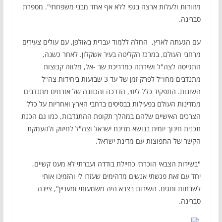
מזוודות ולעלות ארצה בגפי ללא אף אחד מבני משפחתי". מספרת
סברינה.
עם הגעתה לארץ, החלה ללמוד עברית באולפן, עם עולים צעירים
מרחבי העולם, במרכז הקליטה בעיר אשקלון. לאחר כשנה,
התגייסה לצה"ל ושירתה כמדריכת שר -אל, מלווה קבוצות
מתנדבים מחו"ל לפרק זמן של עד 3 שבועות ביחידות צה"ל
השונות. התפקיד כלל ליווי, הדרכה והכוונה של אזרחים מתנדבים
ממדינות העולם בפעילות בבסיסים ברחבי הארץ ואחריות על כלל
הצרכים האישיים שלהם במהלך תקופת ההתנדבות, כמו גם הכנת
תכנית חינוך יומית בנושא מדינת ישראל וצה"ל לחיזוק ולהעמקת
הקשר של התפוצות עם מדינת ישראל.
"בשירות הצבאי הוכרתי כחיילת בודדה ועברתי לא מעט קשיים,
יחד עם זאת פגשתי אנשים מדהימים שעזרו לי והזמינו אותי
לשבתות וחגים. השירות בצבא היה משמעותי ומעניין", ציינה
סברינה.