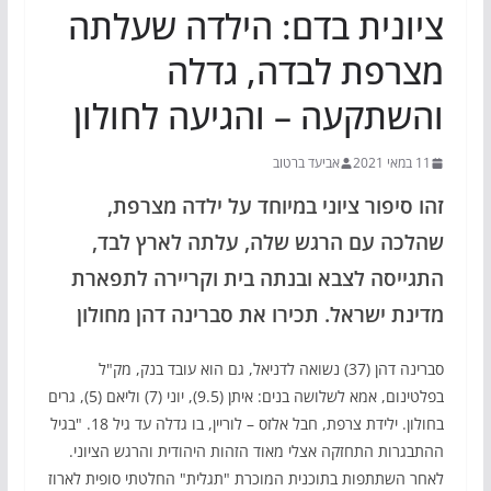
ציונית בדם: הילדה שעלתה
מצרפת לבדה, גדלה
והשתקעה – והגיעה לחולון
11 במאי 2021
אביעד ברטוב
זהו סיפור ציוני במיוחד על ילדה מצרפת,
שהלכה עם הרגש שלה, עלתה לארץ לבד,
התגייסה לצבא ובנתה בית וקריירה לתפארת
מדינת ישראל. תכירו את סברינה דהן מחולון
סברינה דהן (37) נשואה לדניאל, גם הוא עובד בנק, מק"ל
בפלטינום, אמא לשלושה בנים: איתן (9.5), יוני (7) וליאם (5), גרים
בחולון. ילידת צרפת, חבל אלזס – לוריין, בו גדלה עד גיל 18. "בגיל
ההתבגרות התחזקה אצלי מאוד הזהות היהודית והרגש הציוני.
לאחר השתתפות בתוכנית המוכרת "תגלית" החלטתי סופית לארוז