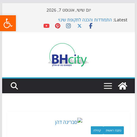
Skip
יום שישי, אוגוסט 7, 2026
פתח
to
Latest:
התמודדות והכנה לתקופת שינוי
content
אי ההרפתקאות ממשיך לכבוש את הגינות: מאות משפחות
השתתפו באירוע הקיץ בגן הי"א
חגיגות המאה מגיעות לחוף: מופע המזרקות חוזר לבת-ים
כדורגל באווירה מיוחדת: הקרנת גמר המונדיאל בטרמינל
עיצוב בבת-ים
הקיץ של בני הנוער בבת־ים: חוף הריביירה הופך למרחב
בטוח בשעות הערב
כתבה ראשית
קהילה