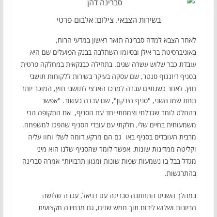
בשירות הצבאי. צילום: אלבום פרטי
לאחר הצבא למדה סברינה תואר ראשון במדעי הרוח,
באוניברסיטת בר אילן ובסיומו השתלבה בבנק הפועלים שם היא
עובדת כבר שלוש עשרה שנים. בתחילה כבנקאית במחלקה פרטית
בסניף דיזנגוף סנטר, שם עסקה בעיקר בשירות ללקוחות תושבי
חוץ. לאחר כשנתיים עברה למרכז הארצי לתושבי חוץ, המוכר יותר
תחת שמו השני, "סניף הירקון", שם עבדה כעשור. "אפשר
בהחלט לומר שגדלתי וצמחתי יחד עם הסניף, את התקופה הכי
משמעותית בחיים שלי, חלקתי עם עובדי הסניף שהפכו למשפחה.
מרבית העובדים בסניף באו גם הם מרקע דומה לשלי וחוו עליה
וקליטה ממדינות שונות. אפשר לומר שהסניף שלנו הוא מיני
מגדל בבל בו נשמעות שפות שונות ומגוון תרבויות" אמרה סברינה
בהתרגשות.
במהלך השנים התחתנה סברינה עם דניאל, עברה שלושה
הריונות ושלוש לידות תוך חמש שנים, גם מבחינה מקצועית