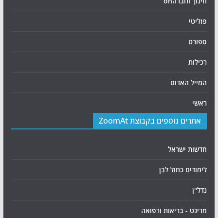
חינוך וחברהon
פוליטי
ספורט
רכילות
המייל האדום
ראשי
אתרים נוספים בקבוצת ZoomAt
חדשות ישראל
לימודים כחול לבן
נדל"ן
מדינט - בריאות ורפואה