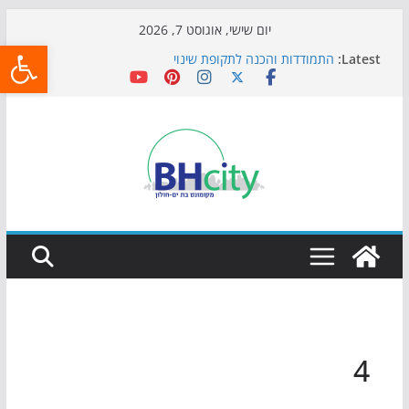
Skip
יום שישי, אוגוסט 7, 2026
פתח
to
Latest:
התמודדות והכנה לתקופת שינוי
content
אי ההרפתקאות ממשיך לכבוש את הגינות: מאות משפחות
השתתפו באירוע הקיץ בגן הי"א
חגיגות המאה מגיעות לחוף: מופע המזרקות חוזר לבת-ים
כדורגל באווירה מיוחדת: הקרנת גמר המונדיאל בטרמינל
עיצוב בבת-ים
הקיץ של בני הנוער בבת־ים: חוף הריביירה הופך למרחב
בטוח בשעות הערב
4