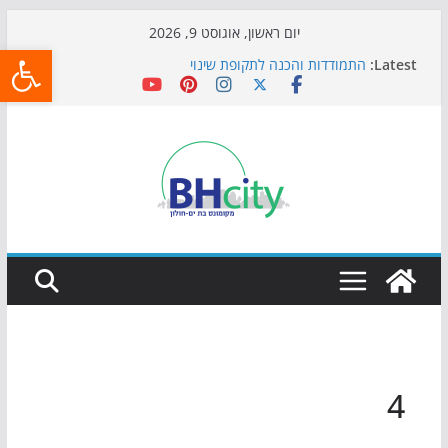
Skip
יום ראשון, אוגוסט 9, 2026
פתח
to
Latest:
התמודדות והכנה לתקופת שינוי
content
אי ההרפתקאות ממשיך לכבוש את הגינות: מאות משפחות
השתתפו באירוע הקיץ בגן הי"א
חגיגות המאה מגיעות לחוף: מופע המזרקות חוזר לבת-ים
כדורגל באווירה מיוחדת: הקרנת גמר המונדיאל בטרמינל
עיצוב בבת-ים
הקיץ של בני הנוער בבת־ים: חוף הריביירה הופך למרחב
בטוח בשעות הערב
4