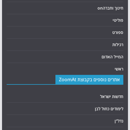
חינוך וחברהon
פוליטי
ספורט
רכילות
המייל האדום
ראשי
אתרים נוספים בקבוצת ZoomAt
חדשות ישראל
לימודים כחול לבן
נדל"ן