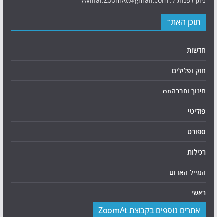
ניתן לפנות ל: Avihai.ZoomAt@gmail.com
תוכן האתר
חדשות
חוק ופלילים
חינוך וחברהon
פוליטי
ספורט
רכילות
המייל האדום
ראשי
אתרים נוספים בקבוצת ZoomAt