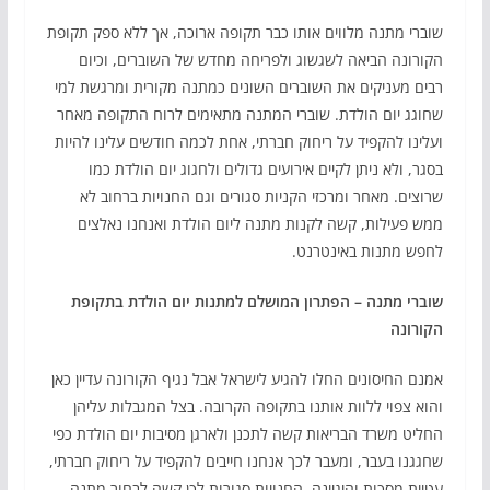
שוברי מתנה מלווים אותו כבר תקופה ארוכה, אך ללא ספק תקופת
הקורונה הביאה לשגשוג ולפריחה מחדש של השוברים, וכיום
רבים מעניקים את השוברים השונים כמתנה מקורית ומרגשת למי
שחוגג יום הולדת. שוברי המתנה מתאימים לרוח התקופה מאחר
ועלינו להקפיד על ריחוק חברתי, אחת לכמה חודשים עלינו להיות
בסגר, ולא ניתן לקיים אירועים גדולים ולחגוג יום הולדת כמו
שרוצים. מאחר ומרכזי הקניות סגורים וגם החנויות ברחוב לא
ממש פעילות, קשה לקנות מתנה ליום הולדת ואנחנו נאלצים
לחפש מתנות באינטרנט.
שוברי מתנה – הפתרון המושלם למתנות יום הולדת בתקופת
הקורונה
אמנם החיסונים החלו להגיע לישראל אבל נגיף הקורונה עדיין כאן
והוא צפוי ללוות אותנו בתקופה הקרובה. בצל המגבלות עליהן
החליט משרד הבריאות קשה לתכנן ולארגן מסיבות יום הולדת כפי
שחגגנו בעבר, ומעבר לכך אנחנו חייבים להקפיד על ריחוק חברתי,
עטיית מסכות והיגיינה. החנויות סגורות לכן קשה לבחור מתנה