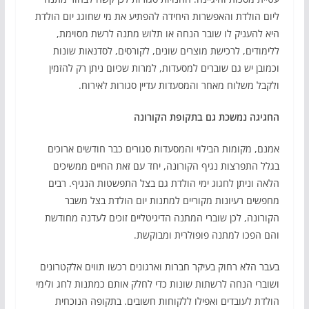
ליום הולדת והאפשרות היחידה להפתיע את מי שחוגג יום הולדת
היא להעניק לו שובר הנחה או תלוש מתנה לרשת מסוימת,
ללימודים, לרכישת מוצרים שונים, לקורסים, לסדנאות שונות
וכמובן יש גם שוברים למסעדות, למרות שכיום ניתן רק להזמין
ולקבל משלוח מאחר והמסעדות עדיין סגורות לאירוח.
החגיגה נמשכת גם בתקופת הקורונה
אמנם, מקומות הבילוי והמסעדות סגורים כבר חודשים ארוכים
בגלל התפרצות נגיף הקורונה, יחד עם זאת החיים ממשיכים
הלאה וניתן לחגוג ימי הולדת גם בצל התפשטות הנגיף. רבים
מחפשים רעיונות מקוריים למתנות יום הולדת בצל משבר
הקורונה, לכן שוברי המתנה הדיגיטליים זוכים לעדנה מחודשת
והם הפכו למתנה פופולרית ומבוקשת.
בעבר הלא רחוק בעיקר חברות וארגונים רכשו תווים אלקטרונים
ושוברי הנחה לרשתות שונות כדי לחלק אותם כמתנות לחג ולימי
הולדת לעובדים ואפילו ללקוחות חשובים. בתקופה הנוכחית