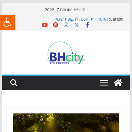
Skip
יום שישי, אוגוסט 7, 2026
פתח
to
Latest:
התמודדות והכנה לתקופת שינוי
content
אי ההרפתקאות ממשיך לכבוש את הגינות: מאות משפחות
השתתפו באירוע הקיץ בגן הי"א
חגיגות המאה מגיעות לחוף: מופע המזרקות חוזר לבת-ים
כדורגל באווירה מיוחדת: הקרנת גמר המונדיאל בטרמינל
עיצוב בבת-ים
הקיץ של בני הנוער בבת־ים: חוף הריביירה הופך למרחב
בטוח בשעות הערב