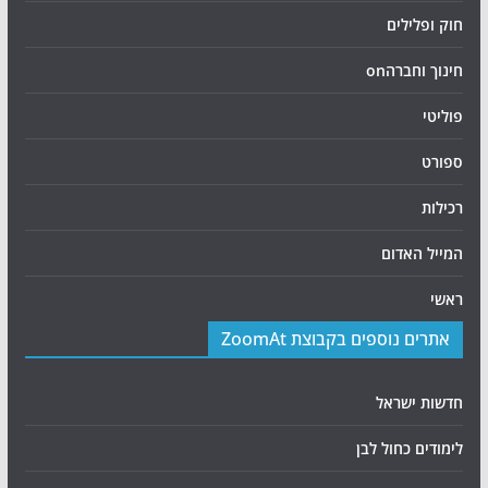
חוק ופלילים
חינוך וחברהon
פוליטי
ספורט
רכילות
המייל האדום
ראשי
אתרים נוספים בקבוצת ZoomAt
חדשות ישראל
לימודים כחול לבן