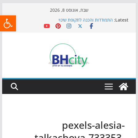
Skip
שבת, אוגוסט 8, 2026
פתח
to
Latest:
התמודדות והכנה לתקופת שינוי
content
אי ההרפתקאות ממשיך לכבוש את הגינות: מאות משפחות
השתתפו באירוע הקיץ בגן הי"א
חגיגות המאה מגיעות לחוף: מופע המזרקות חוזר לבת-ים
כדורגל באווירה מיוחדת: הקרנת גמר המונדיאל בטרמינל
עיצוב בבת-ים
הקיץ של בני הנוער בבת־ים: חוף הריביירה הופך למרחב
בטוח בשעות הערב
pexels-alesia-
talkachova-733353-