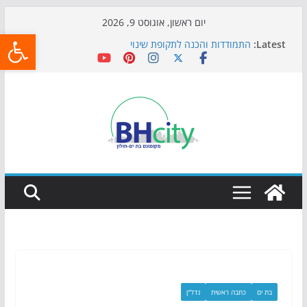
Skip
יום ראשון, אוגוסט 9, 2026
פתח
to
Latest:
התמודדות והכנה לתקופת שינוי
content
אי ההרפתקאות ממשיך לכבוש את הגינות: מאות משפחות
השתתפו באירוע הקיץ בגן הי"א
חגיגות המאה מגיעות לחוף: מופע המזרקות חוזר לבת-ים
כדורגל באווירה מיוחדת: הקרנת גמר המונדיאל בטרמינל
עיצוב בבת-ים
הקיץ של בני הנוער בבת־ים: חוף הריביירה הופך למרחב
בטוח בשעות הערב
בת ים
כתבה ראשית
נדל"ן