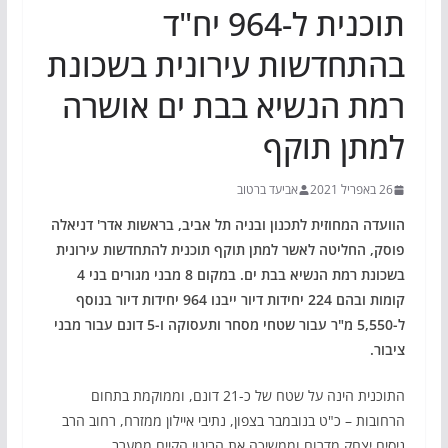
תוכנית ל-964 יח"ד
בהתחדשות עירונית בשכונת
רמת הנשיא בבת ים אושרה
למתן תוקף
26 באפריל 2021
אביעד ברטוב
הוועדה המחוזית לתכנון ובניה תל אביב, בראשות אדר' דניאלה
פוסק, החליטה לאשר למתן תוקף תוכנית להתחדשות עירונית
בשכונת רמת הנשיא בבת ים. במקום 8 מבני מגורים בני 4
קומות ובהם 224 יחידות דיור ייבנו 964 יחידות דיור בנוסף
ל-5,550 מ"ר עבור שטחי מסחר ותעסוקה ו-5 דונם עבור מבני
ציבור.
התוכנית הינה על שטח של כ-21 דונם, וממוקמת בתחום
הרחובות – כ"ט בנובמבר בצפון, נתיבי איילון ממזרח, רחוב הרב
ניסים יצחק מדרום וממשיכה את הבינוי הקיים ממערב .