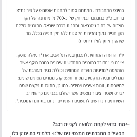
בהיבט התחבורתי, המתחם סמוך לתחנות אוטובוס על ציר נת"צ
ברחוב כ"ט בנובמבר ובמרחק של כ-700 מ' מתחנה של הקו
האדום על רחוב ניסנבאום ותחנות רכבת ישראל. התוכנית כוללת
תקן חנייה נמוך (הדירות הקטנות ללא תקן חנייה בכלל, מה
שיהפוך אותן לזולות יחסית).
יו"ר הוועדה המחוזית לתכנון ובניה תל אביב, אדר' דניאלה פוסק,
ציינה כי "מדובר בתוכנית התחדשות עירונית רחבת היקף אשר
הותאמה למדיניות הועדה המחוזית וכוללת בניה מעורבת של
מגדלים ובניה מרקמית, מסחר ותעסוקה, מגורים מסוגים שונים:
למשפחות, זוגות צעירים ויחידים. כמו כן, התוכנית מקצה שטח
לבי"ס ושטחי ציבור נוספים אשר ישולבו בבניינים כך שמירב
השירותים הנדרשים לתושבים העתידיים יינתנו בתחום התוכנית".
מתי כדאי לקחת הלוואה לקניית רכב?
הפעילים החברתיים המצטיינים שלנו- תלמידי בת ים קיבלו