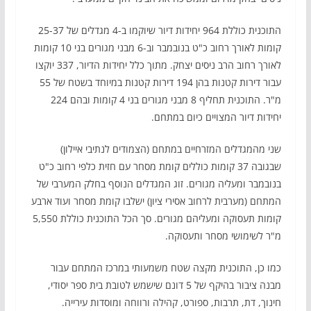
התוכנית כוללת 964 יחידות דיור שיוקמו ב-4 מגדלים של 25-37
קומות לאורך רחוב כ"ט בנובמבר וב-6 מבני מגורים בני 10 קומות
לאורך רחוב הרב ניסים יצחק. מתוך כלל יחידות הדיור, 337 יוקצו
עבור דירות קטנות בהן 194 דירות קטנות במיוחד בשטח של 55
מ"ר. התוכנית תחליף 8 מבני מגורים בני 4 קומות ובהם 224
יחידות דיור המצויים כיום במתחם.
שני מהמגדלים המזרחיים במתחם (הצמודים לנתיבי איילון)
שבגובה 37 קומות כוללים קומת מסחר עם חזית כלפי רחוב כ"ט
בנובמבר ומעליה מגורים. זוג המגדלים הנוסף בחלק המערבי של
המתחם (מערבית לרחוב אסירי ציון) ישלבו קומת מסחר ועוד ארבע
קומות תעסוקה ומעליהם מגורים. סך הכל התוכנית כוללת 5,550
מ"ר לשימושי מסחר ותעסוקה.
כמו כן, התוכנית מקצה שטח משמעותי במרכז המתחם עבור
מבנה ציבור בהיקף של 5 דונם שישמש לטובת בית ספר יסודי,
חינוך, דת, תרבות, ספורט, קהילה ורווחה ומוסדות עירייה.