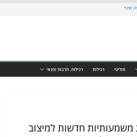
 שינוי
כבוש את הגינות: מאות משפחות השתתפו
וף: מופע המזרקות חוזר לבת-ים
 הקרנת גמר המונדיאל בטרמינל עיצוב בבת-ים
ים: חוף הריביירה הופך למרחב בטוח בשעות
פוליטי
רכילות
רכילות, תרבות ופנאי
 משמעותיות חדשות למיצוב