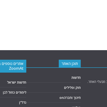
תוכן האתר
אתרים נוספים 
ZoomAt
חדשות
 מבעלי האתר.
חדשות ישראל
חוק ופלילים
לימודים כחול לבן
חינוך וחברהon
נדל"ן