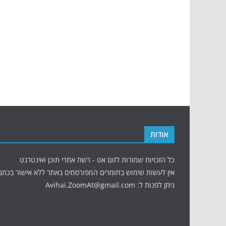
אודות
כל הזכויות שמורות לזום אט - רשת אתרי תוכן ואינטרנט
אין לעשות שימוש בחומרים המפורסמים באתר ללא אישור בכתב
ניתן לפנות ל: Avihai.ZoomAt@gmail.com