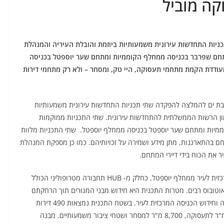
קה מוביל
יות התחדשות עירונית משמעותיות ביוזמת והובלת העיריה והמנהלת
מתחם שפרבר בכניסה ממחלף הקוממיות ומתחם שער יוספטל בכניסה
עודדת הקמת מתחמי תעסוקה, היי טק, ומסחר – ולא רק מתחמי דירות
ישרה הוועדה המקומית בת ים להמלצה להפקדה שתי תכניות התחדשות עירונית משמעותיות
מון הרשות הממשלתית להתחדשות עירונית. שתי התכניות ממוקמות
ממיות ומתחם שער יוספטל בכניסה ממחלף יוספטל. שתי התכניות מלוות
ם בהתארגנות, מתן מידע ושמירה על זכויותיהם. כמו כן מספקת המנהלת
 את הכוח בידי דיירי המתחם.
תכנית שער יוספטל הינה במתחם של 62 דונם בכניסה המרכזית לעיר ממחלף יוספטל, כחלק מ- HUB תחבורה מטרופוליני הכולל
 אוטובוס רבים. מטרות התכנית היא חידוש מבני המגורים תוך הרחקתם
משולי איילון, יצירת עוגן כלכלי לעיר ע"י תוספת מבני תעסוקה וחידוש הכניסה המרכזית לעיר. בשטח התכנית נמצאות 490 דירות
המיועדות לפינוי, ו 1,175 דירות מתוכננות, לצד 150,000 מ"ר לתעסוקה, 8,700 מ"ר למסחר ושטחי ציבור משמעותיים. מבנה