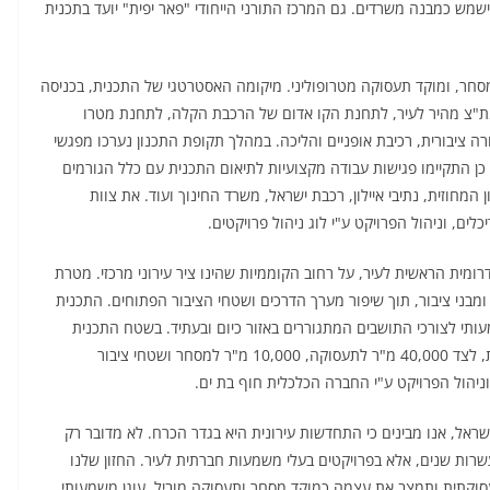
ישמש כמבנה משרדים. גם המרכז התורני הייחודי "פאר יפית" יועד בתכנית
מסחר, ומוקד תעסוקה מטרופוליני. מיקומה האסטרטגי של התכנית, בכניסה
ונת"צ מהיר לעיר, לתחנת הקו אדום של הרכבת הקלה, לתחנת מטרו
בורה ציבורית, רכיבת אופניים והליכה. במהלך תקופת התכנון נערכו מפגשי
 כן התקיימו פגישות עבודה מקצועיות לתיאום התכנית עם כלל הגורמים
מחוזית, נתיבי איילון, רכבת ישראל, משרד החינוך ועוד. את צוות
ים, וניהול הפרויקט ע"י לוג ניהול פרויקטים.
ית הראשית לעיר, על רחוב הקוממיות שהינו ציר עירוני מרכזי. מטרת
מבני ציבור, תוך שיפור מערך הדרכים ושטחי הציבור הפתוחים. התכנית
תי לצורכי התושבים המתגוררים באזור כיום ובעתיד. בשטח התכנית
נמצאות 272 דירות המיועדות לפינוי, ו 992 דירות מתוכננות, לצד 40,000 מ"ר לתעסוקה, 10,000 מ"ר למסחר ושטחי ציבור
ניהול הפרויקט ע"י החברה הכלכלית חוף בת ים.
שראל, אנו מבינים כי התחדשות עירונית היא בגדר הכרח. לא מדובר רק
עשרות שנים, אלא בפרויקטים בעלי משמעות חברתית לעיר. החזון שלנו
וקתית ותמצב את עצמה כמוקד מסחר ותעסוקה מוביל. עוגן משמעותי