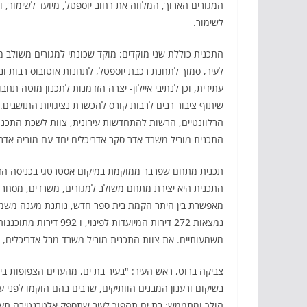
המגורים הארוך, המלווה את רחוב יוספטל, מיועד לשימור, ו
לשימור.
התכנית כוללת שני מוקדים: מוקד שכונתי למגורים משולב 
לעיר, סמוך לתחנת רכבת יוספטל, לתחנות אוטובוס רבות 
עתידית, וכן לנתיבי איילון- יצרה הזדמנות לתכנון מוטה תח
שיתוף ציבור רבים לרבות קורס להכשרת נציגויות התושבים.
הרלוונטיים, הרשות להתחדשות עירונית, צוות לשכת התכנון ה
התכנית מוביל משרד אדר סקר אדריכלים יחד עם מוריה אדריכל
תכנית מתחם שפרבר ממוקמת במיקום אסטרטגי בכניסה הדרומ
התכנית היא יצירת מתחם משולב למגורים, משרדים, מסחר ו
מאפשרת בין היתר הקמת בית ספר חדש, נותנת מענה משמעו
משמעותיים. את צוות התכנית מוביל משרד מבל אדריכלים, ו
צביקה ברוט, ראש העיר: "בעיר בת ים, מהערים הצפופות בי
בשיקום ורענון המבנים הוותיקים, שרבים בהם הוקמו לפני 
הולך ומתממש: בת ים תהפוך לעיר שתספק אלטרנטיבה תעס