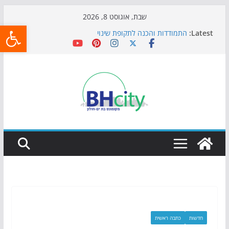
Skip
שבת, אוגוסט 8, 2026
פתח
to
Latest:
התמודדות והכנה לתקופת שינוי
content
אי ההרפתקאות ממשיך לכבוש את הגינות: מאות משפחות
השתתפו באירוע הקיץ בגן הי"א
חגיגות המאה מגיעות לחוף: מופע המזרקות חוזר לבת-ים
כדורגל באווירה מיוחדת: הקרנת גמר המונדיאל בטרמינל
עיצוב בבת-ים
הקיץ של בני הנוער בבת־ים: חוף הריביירה הופך למרחב
בטוח בשעות הערב
חדשות
כתבה ראשית