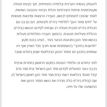
להעמיק בעשייה הערכית ובלמידה החווייתית, תוך נקיטת פעולה
אקטיביסטית ופיתוח היצירתיות ויכולת הביטוי וההבעה האישית.
לאחר שהפכו למומחים לנושא, העבירו הרצאות וסדנאות מעשיות
על "חיים וסחר הוגן" לתלמידי ביה"ס ולצוותים. הם גם בנו עם
הנהלת ביה"ס תוכנית פעולה רב-שנתית לקידום הנושא בביה"ס,
הכוללת פעילויות מגוונות. בהמשך העבירו התלמידים פעולות
בנושא סחר הוגן בתנועות-הנוער בעיר , הציגו בכנס מקוון
"חדשנות בחינוך" בהשתתפות אנשי חינוך מכל הארץ ואף היו
שותפים בתכנון יום הסחר ההוגן הבינלאומי שצוין בחודש שעבר.
לפני כחודש זכו תלמידי המגמה במקום הראשון בתחרות ארצית
בין בני-נוער הפועלים לקידום סחר הוגן בישראל ובית ספר פרס
קיבל מעמד בינלאומי רשמי כבית-ספר סחר הוגן ראשון בישראל (!),
שבו קהילת ביה"ס כולה מכירה את נושא הסחר ההוגן ואת
ההשפעה שלו על חיינו.