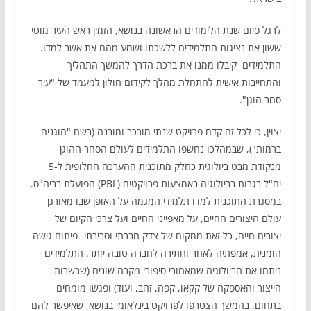
לרגל סיום שנת הלימודים הראשונה בנושא, הזמין ראש העיר מוטי
ששון את נציגות התלמידים ללשכתו ושמע מהם את אשר למדו.
התלמידים קיבלו ממנו את ברכת הדרך להמשך התהליך
והתחייבות אישית להתחלת מהלך לקידום חולון למעמד של "עיר
סחר הוגן".
יצוין, כי לכל זה קדם פרויקט שנתי מורכב ומובנה (בשם "הוגנים
ברמות"), שבמהלכו נחשפו התלמידים לעולם הסחר ההוגן
מנקודת מבט ביולוגית כחלק מתוכנית ההערכה החלופית ל-5
יח"ל בגרות בביולוגיה באמצעות פרויקטים (PBL) הפועלת בביה"ס.
במסגרת התוכנית למדו תלמידי המגמה על האופן שבו מאורגן
עולם היצורים החיים, על מאפייני החיים ועל צרכי הקיום של
יצורים חיים, כל זאת ממקום של צדק חברתי וסביבתי- פיתוח גישה
הומנית, אמפתיה לאחר וחתירה לחברה טובה יותר. התלמידים
ניתחו את הביולוגיה שמאחורי סיפורי מקרה שונים (שרשרות
הייצור והאספקה של קקאו, קפה, זהב, ועוד) ופגשו מומחים
בתחום. בהמשך הצטרפו לפרויקט בינלאומי בנושא, שאיפשר להם