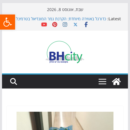
Skip
שבת, אוגוסט 8, 2026
פתח
to
Latest:
כדורגל באווירה מיוחדת: הקרנת גמר המונדיאל בטרמינל
content
עיצוב בבת-ים
הקיץ של בני הנוער בבת־ים: חוף הריביירה הופך למרחב
בטוח בשעות הערב
התמודדות והכנה לתקופת שינוי
אי ההרפתקאות ממשיך לכבוש את הגינות: מאות משפחות
השתתפו באירוע הקיץ בגן הי"א
חגיגות המאה מגיעות לחוף: מופע המזרקות חוזר לבת-ים