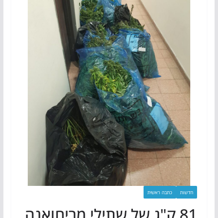
חדשות
כתבה ראשית
81 ק"ג של שתילי מריחואנה