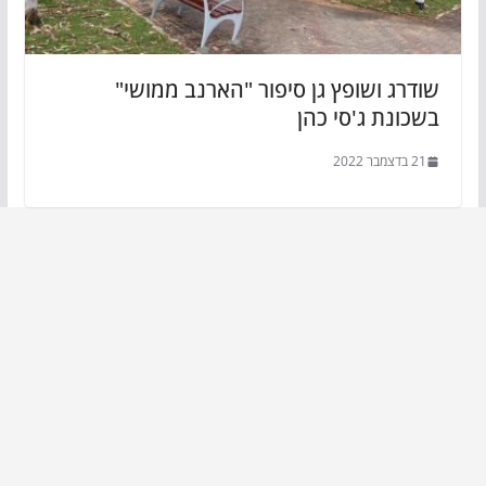
שודרג ושופץ גן סיפור "הארנב ממושי"
בשכונת ג'סי כהן
21 בדצמבר 2022