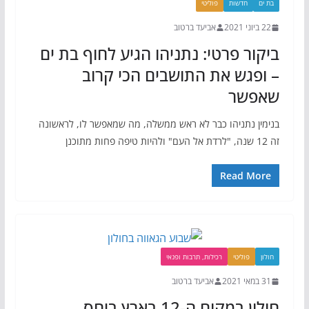
בת ים
חדשות
פוליטי
22 ביוני 2021
אביעד ברטוב
ביקור פרטי: נתניהו הגיע לחוף בת ים
– ופגש את התושבים הכי קרוב
שאפשר
בנימין נתניהו כבר לא ראש ממשלה, מה שמאפשר לו, לראשונה
זה 12 שנה, "לרדת אל העם" ולהיות טיפה פחות מתוכנן
Read More
חולון
פוליטי
רכילות, תרבות ופנאי
31 במאי 2021
אביעד ברטוב
חולון במקום ה-12 בארץ ביחס