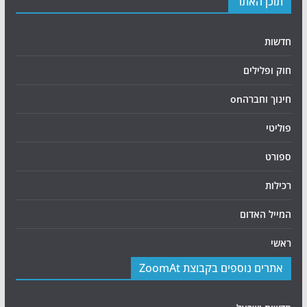
תוכן האתר
חדשות
חוק ופלילים
חינוך וחברהon
פוליטי
ספורט
רכילות
המייל האדום
ראשי
אתרים נוספים בקבוצת ZoomAt