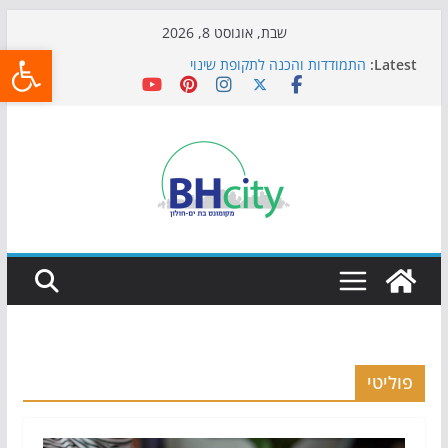
Skip
שבת, אוגוסט 8, 2026
פתח
to
Latest:
התמודדות והכנה לתקופת שינוי
content
אי ההרפתקאות ממשיך לכבוש את הגינות: מאות משפחות
השתתפו באירוע הקיץ בגן הי"א
חגיגות המאה מגיעות לחוף: מופע המזרקות חוזר לבת-ים
כדורגל באווירה מיוחדת: הקרנת גמר המונדיאל בטרמינל
עיצוב בבת-ים
הקיץ של בני הנוער בבת־ים: חוף הריביירה הופך למרחב
בטוח בשעות הערב
פוליטי