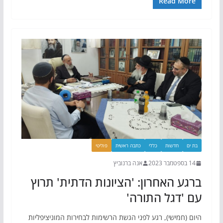
Read More
בת ים
חדשות
כללי
כתבה ראשית
פוליטי
14 בספטמבר 2023
אנה ברנוביץ
ברגע האחרון: 'הציונות הדתית' תרוץ
עם 'דגל התורה'
היום (חמישי), רגע לפני הגשת הרשימות לבחירות המוניציפליות