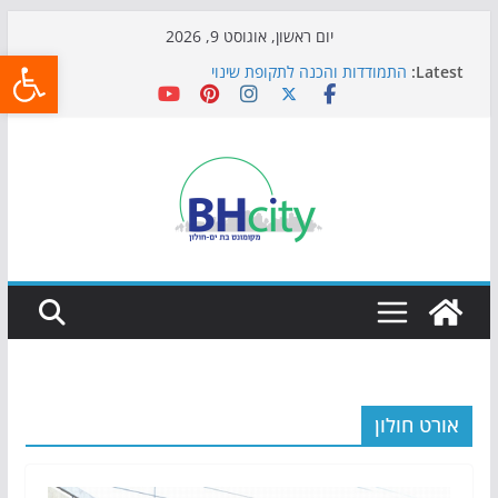
Skip
יום ראשון, אוגוסט 9, 2026
פתח
to
Latest:
התמודדות והכנה לתקופת שינוי
content
אי ההרפתקאות ממשיך לכבוש את הגינות: מאות משפחות
השתתפו באירוע הקיץ בגן הי"א
חגיגות המאה מגיעות לחוף: מופע המזרקות חוזר לבת-ים
כדורגל באווירה מיוחדת: הקרנת גמר המונדיאל בטרמינל
עיצוב בבת-ים
הקיץ של בני הנוער בבת־ים: חוף הריביירה הופך למרחב
בטוח בשעות הערב
אורט חולון